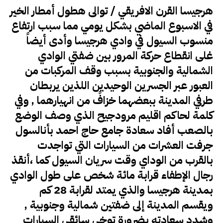
هرجيسا القرن الافريقي / توالى هطول أمطار الخير
في الاسبوع الماضي بشكل يومي مما سبب ارتفاع
منسوب السيول في وادي هرجيسا وأدى أيضاً
غلى انقطاع حركة المرور بين ضفتي الوادي
الشمالية والجنوبية بسبب وقف المركبات من
العبور عبر الجسرين الوحيدين اللذين يربطان
طرفي المدينة ببعضهما خزافً من انهيارهما , وفي
كلمة لحاكم اقليم مرودجيح الذي وصف الوضع
بالصعب أفاد سعادة جامع حاج احمد بأنالسول
جرفت العشرات من السيارات التي تواجدت
بالقرب من الوداي وقت سريان السيول كما ،أنقذ
رجال الإطفاء قرابة مائة شخص على طول الوادي
بمدينة هرجيسا والذي يمتد لقرابة 28 كم
ويقسم المدينة إلى ضفتين شمالية وجنوبية ,
وشدد سعادته بضرورة توخي سائقي السيارات