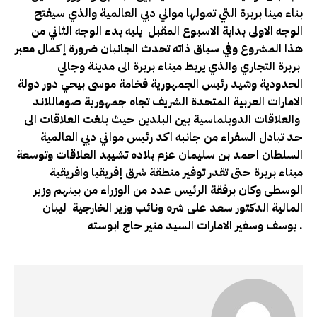
بناء مينا بربرة التي تمولها مواني دبي العالمية والذي سيفتح
الوجه الاولى بداية الاسبوع المقبل يليه بدء الوجه الثاني من
هذا المشروع وفي سياق ذاته تحدث الجانبان ضرورة إكمال معبر
بربرة التجاري والذي يربط ميناء بربرة الى مدينة وجالي
الحدودية وشيد رئيس الجمهورية فخامة موسى بيحي دور دولة
الامارات العربية المتحدة الشريف تجاه جمهورية صوماللاند
والعلاقات الدوبلماسية بين البلدين حيث بلغت العلاقات الى
حد تبادل السفراء من جانبه اكد رئيس مواني دبي العالمية
السلطان احمد بن سليمان عزم بلاده تشييد العلاقات وتوسعة
ميناء بربرة حتى تقدر توفير منطقة شرق إفريقيا وافريقية
الوسطى وكان برفقة الرئيس عدد من الوزراء من بينهم وزير
المالية الدكتور سعد على شره ونائب وزير الخارجية ليبان
يوسف وسفير الامارات السيد منير حاج ابوسته .