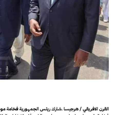
القرن الافريقي / هرجيسا .شارك ريئس الجمهورية فخامة م