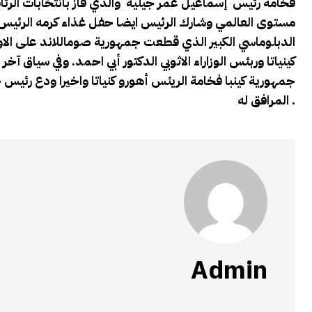
فخامة رئيس إسماعيل عمر جيليه والذي فاز بانتخابات الرئاسي
مستوى العالمي وشارك الرئيس ايضا حفل غذاء كرمه الرئيس ع
الدبلوماسي الكبير الذي قطعت جمهورية صوماللاند على الاو
كينياتا وربئس الوزاراء الاثوبي الدكتور أبي احمد. وفي سياق
جمهورية كينبا فخامة الريئس أهورو كنياتا واخيرا ودع رئ
المرافق له .
Admin