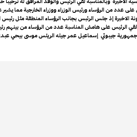
ة الاخيرة وبالمناسبة لقي الرئيس والوفد المرافق له ترحيبا حا
لى عدد من الرؤساء ورئيس الوزراء ووزراء الخارجية مما يشير
نة الاخيرة إذ جلس الرئبس بجانب الرؤساء المنطقة مثل رئيس ا
 آخر لقي الرئيس على هامش المناسبة عدد من الرؤساء من بينهم ر
يس جمهورية جيبوتي إسماعيل عمر جيله الريئس موسى بيحي عبد