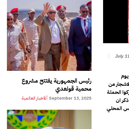
July 1
يوم
رئيس الجمهورية يفتتح مشروع
لاشجار من
محمية قولعدي
وا الحملة
September 13, 2025
ألأخبار العالمية
كر ان
لس المحلي