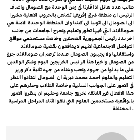
طالب عدد هائل اذا قارنا في زمن الوحدة مع الصومال واضاف
الرئيس ان منطقة شرق إفريقيا تشتعل بالحروب الاهلية مشيرا
الى الصومال الى اثوبيا الى كينيا وان المنطقة الوحيدة الامنة هي
صوماللاند التي فيها تطور وتعليم وتخرج الجامعات من جانب
اخر ندد رئيس الجمهورية الصحفين وخاصة مستخدمي مواقع
التواصل الاجتماعية لانهم لا يدافعون بقضية صوماللاند
واستقلالها ولا يجيبون الصومال عندما تزعم ان صوماللاند جزؤ
من الصومال واخيرا هنأ الر ئيس الخريجين اليوم وشكر الوالدين
على ما بذلوا من جهود وتعب وعناء من جهة ثانية ذكر وزير
التعليم والعلوم احمد محمد ديرية ان الصومال اعتادوا النظر
في الامور على الجوانب السلبية وخاصة الطلاب وحذرهم على
هذا الافعال غير اللائقة لخريج جامعة وحثهم ان ينظروا الامور
بالواقعية مستخدمين العلوم التي تلقوا اثناء المراحل الدراسية
المختلفة .