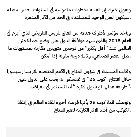
ويقول خبراء إن القيام بخطوات ملموسة في السنوات العشر المقبلة
سيكون الحل الوحيد للمساعدة في الحد من الآثار المدمرة.
ويأخذ مؤتمر الأطراف هدفه من اتفاق باريس التاريخي الذي أبرم في
العام 2015 والذي شهد موافقة الدول على وضع حد للاحترار
العالمي عند “أقل بكثير” من درجتين مئويتين مقارنة بمستويات ما
قبل العصر الصناعي، و1,5 درجة مئوية إذا أمكن.
وقالت المنسقة في شؤون المناخ في الأمم المتحدة باتريشا إسبينوزا
خلال افتتاح “كوب 26” في غلاسكو إنه يجب على الدول تغيير
طريقة عملها أو قبول فكرة “أننا نستثمر في انقراضنا”.
وتوصف قمة كوب 26 بأنها فرصة أخيرة لقادة العالم في إنقاذ
الكوكب من أشد الآثار الكارثية لتغير المناخ.