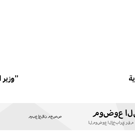
ة
وزير النقل يتفقد ممر “بربرة كوريدور”