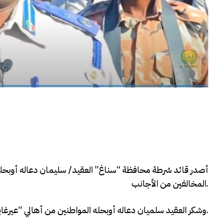
أصدر قائد شرطة محافظة “سناغ” العقيد/ سليمان دعاله أوبحله،
المخالفين من الأجانب.
وشكر العقيد سلميان دعاله أوبحله المواطنين من أهالي “عيرغابو” على حسن تعاونهم مع السلطات.