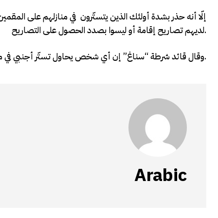
إلّا أنه حذر بشدة أولئك الذين يتستّرون في منازلهم على المقمي
لديهم تصاريح إقامة أو ليسوا بصدد الحصول على التصاريح.
وقال قائد شرطة “سناغ” إن أي شخص يحاول تستّر أجنبي في منزله سيتم التعامل معه عبر القنوات القانونية ومحاكمته.
Arabic