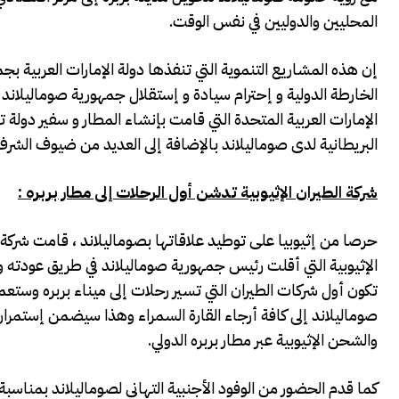
المحليين والدوليين في نفس الوقت.
إن هذه المشاريع التنموية التي تنفذها دولة الإمارات العربية ب
الخارطة الدولية و إحترام سيادة و إستقلال جمهورية صوماليلاند
الإمارات العربية المتحدة التي قامت بإنشاء المطار و سفير دولة 
البريطانية لدى صوماليلاند بالإضافة إلى العديد من ضيوف الشرف
شركة الطيران الإثيوبية تدشن أول الرحلات إلى مطار بربره :
حرصا من إثيوبيا على توطيد علاقاتها بصوماليلاند ، قامت شركة ال
الإثيوبية التي أقلت رئيس جمهورية صوماليلاند في طريق عودته و 
تكون أول شركات الطيران التي تسير رحلات إلى ميناء بربره وستع
صوماليلاند إلى كافة أرجاء القارة السمراء وهذا سيضمن إستمرار ا
والشحن الإثيوبية عبر مطار بربره الدولي.
كما قدم الحضور من الوفود الأجنبية التهاني لصوماليلاند بمناسبة 