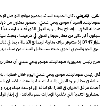
القرن الإفريقي :
كان الحديث السائد بجميع مواقع التواصل الإ
صوماليلاند السيد / موسى بيحي عبدي ، بحضور ممثلين من دولة ا
عبدالله النقبي ، بإفتتاح مطار بربره الدولي الذي أعيد بناؤه حديثً
سيكون أكبر بكثير من مطار عيجال الدولي في هرجيسا ، بحيث سيك
طراز B747 إذ ستتوفر مراف مناولة البضائع الكاملة ، بما
البري الجو والبحري الجوي حيث سيستقبل الميناء من ميناء بربره 
صرح رئيس جمهورية صوماليلاند موسى بيحي عبدي أن مطار بربره ال
قال رئيس صوماليلاند موسى بيحي عبدي اليوم خلال خطابه ، بافتتا
الجادة في مطار بربره الدولي والبنية التحتية والمعدات لضمان تلبية
أحدث مرافق الطيران في القارة بالإضافة إلى توسعة ميناء بربره و
المشاريع التنمية التي نفذتها الإمارات بصوماليلاند ، في إطار ا