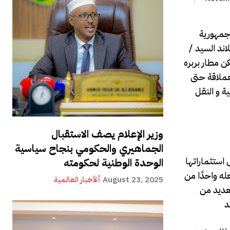
جمهورية
ند السيد /
كن مطار بربره
عملاقة حتى
ية و النقل
وزير الإعلام يصف الاستقبال
الجماهيري والحكومي بنجاح سياسية
 استثماراتها
الوحدة الوطنية لحكومته
عله واحدًا من
August 23, 2025
ألأخبار العالمية
لعديد من
د