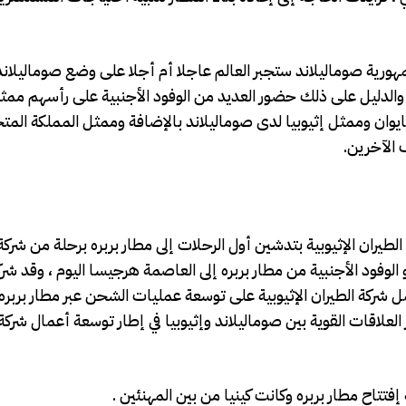
جمهورية صوماليلاند ستجبر العالم عاجلا أم أجلا على وضع صوماليلان
 والدليل على ذلك حضور العديد من الوفود الأجنبية على رأسهم ممث
تايوان وممثل إثيوبيا لدى صوماليلاند بالإضافة وممثل المملكة المت
 الآخرين.
طيران الإثيوبية بتدشين أول الرحلات إلى مطار بربره برحلة من شركة 
الوفود الأجنبية من مطار بربره إلى العاصمة هرجيسا اليوم ، وقد شر
مل شركة الطيران الإثيوبية على توسعة عمليات الشحن عبر مطار بربره
لعلاقات القوية بين صوماليلاند وإثيوبيا في إطار توسعة أعمال شركة 
إفتتاح مطار بربره وكانت كينيا من بين المهنئين .