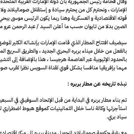
وقال فخامة رئيس الجمهورية بأن دولة الإمارات العربية المتحد
الإمارات ، ونحترم كل من يحترم سيادة و إستقلال صوماليلاند و
قوته الاقتصادية و العسكرية وهنا ربما يكون الرئيس موسى بيحي
الصين بدلا من تايوان حسب ما أعلن السيد / عبد الرحمن عرو
سيضيف افتتاح المطار الذي قامت الإمارات بإنشائه الكثير للوضع 
بالفعل من خلال ميناء بربره البحري الجديد ، والطريق السريع الم
بالحدود الإثيوبية عبر العاصمة هرجيسا ، هذا بالإضافة إلى التش
مهما بإفريقيا منافسا بشكل قوي لقناة السويس نظرا لقرب صوما
نبذه تاريخه عن
مطار
بربره :
سياد بري.
مع رؤية حكومة صوماليلاند لتحويل مدينة بربره إلى مركز اقتصادي