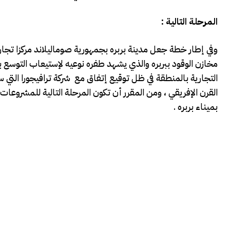
المرحلة التالية :
وفي إطار خطة جعل مدينة بربره بجمهورية صوماليلاند مركزا تجاري
مخازن الوقود ببربره والذي يشهد طفره نوعيه لإستيعاب التوسع 
التجارية بالمنطقة في ظل توقيع إتفاق مع شركة ترافيجورا التي 
القرن الإفريقي ، ومن المقرر أن تكون المرحلة التالية للمشروعات
بميناء بربره .