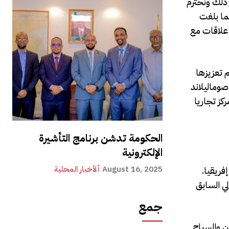
 ذلك ونحترم
ما بلغت
 علاقات مع
م تعزيزها
صوماليلاند
كز تجاريا
الحكومة تدشن برنامج التأشيرة
الإلكترونية
August 16, 2025
ألأخبار المحلية
 المطارات في إفريقيا.
مة الرئيس الصومالي السابق
جمع
ين والسياح