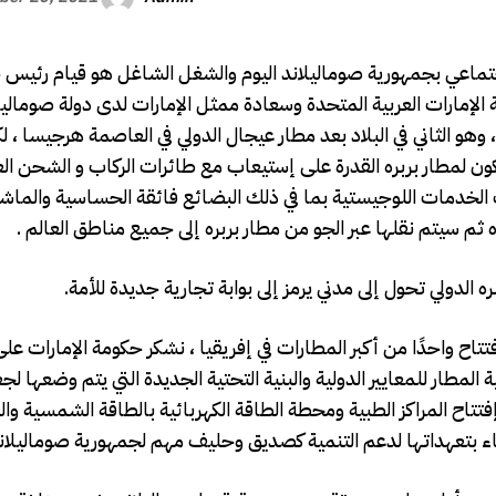
جتماعي بجمهورية صوماليلاند اليوم والشغل الشاغل هو قيام رئيس 
لإمارات العربية المتحدة وسعادة ممثل الإمارات لدى دولة صوماليلا
ا ، وهو الثاني في البلاد بعد مطار عيجال الدولي في العاصمة هرجيسا ، ل
ون لمطار بربره القدرة على إستيعاب مع طائرات الركاب و الشحن ال
 في ذلك الخدمات اللوجيستية بما في ذلك البضائع فائقة الحساسية والماش
ثم سيتم نقلها عبر الجو من مطار بربره إلى جميع مناطق العالم .
دولي تحول إلى مدني يرمز إلى بوابة تجارية جديدة للأمة.
ح واحدًا من أكبر المطارات في إفريقيا ، نشكر حكومة الإمارات على
 المطار للمعايير الدولية والبنية التحتية الجديدة التي يتم وضعها لج
إفتتاح المراكز الطبية ومحطة الطاقة الكهربائية بالطاقة الشمسية وا
لوفاء بتعهداتها لدعم التنمية كصديق وحليف مهم لجمهورية صوماليلان