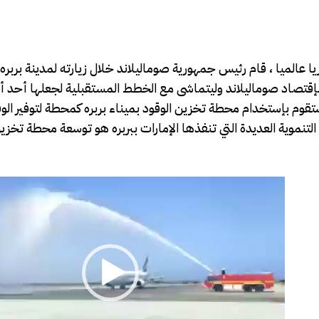
ا عالميا ، قام رئيس جمهورية صوماليلاند خلال زيارته لمدينة بربره
بإقتصاد صوماليلاند وليتماشى مع الخطط المستقبلية لجعلها أحد أه
ستقوم بإستخدام محطة تخزين الوقود بميناء بربره كمحطة لتوفير الو
 التنموية العديدة التي تنفذها الإمارات ببربره هو توسعة محطة تخزي
V
i
d
e
o
P
l