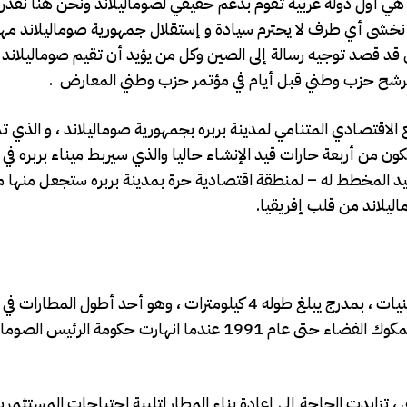
ة هي أول دوله عربيه تقوم بدعم حقيقي لصوماليلاند ونحن هنا نقدر
لا نخشى أي طرف لا يحترم سيادة و إستقلال جمهورية صوماليلاند مه
 قد قصد توجيه رسالة إلى الصين وكل من يؤيد أن تقيم صوماليلاند
 مرشح حزب وطني قبل أيام في مؤتمر حزب وطني المعارض .
الاقتصادي المتنامي لمدينة بربره بجمهورية صوماليلاند ، و الذي ت
كون من أربعة حارات قيد الإنشاء حاليا والذي سيربط ميناء بربره في 
ييد المخطط له – لمنطقة اقتصادية حرة بمدينة بربره ستجعل منها مر
ليلاند من قلب إفريقيا.
تم بناء مطار بربره في البداية من قبل الإتحاد السوفيتي في السبعينيات ، بمدرج يبلغ طوله 4 كيلومترات ، وهو أحد أطول
استأجرتها وكالة ناسا خلال الثمانينيات كموقع هبوط اضطراري لمكوك الفضاء حتى عام 1991 عندما انهارت حكو
 ، تزايدت الحاجة إلى إعادة بناء المطار لتلبية احتياجات المستثمر