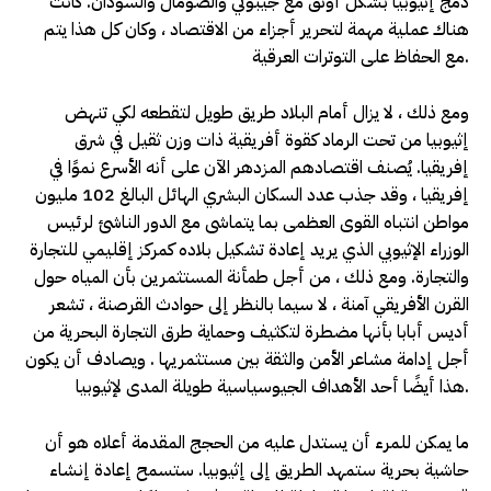
دمج إثيوبيا بشكل أوثق مع جيبوتي والصومال والسودان. كانت
هناك عملية مهمة لتحرير أجزاء من الاقتصاد ، وكان كل هذا يتم
مع الحفاظ على التوترات العرقية.
ومع ذلك ، لا يزال أمام البلاد طريق طويل لتقطعه لكي تنهض
إثيوبيا من تحت الرماد كقوة أفريقية ذات وزن ثقيل في شرق
إفريقيا. يُصنف اقتصادهم المزدهر الآن على أنه الأسرع نموًا في
إفريقيا ، وقد جذب عدد السكان البشري الهائل البالغ 102 مليون
مواطن انتباه القوى العظمى بما يتماشى مع الدور الناشئ لرئيس
الوزراء الإثيوبي الذي يريد إعادة تشكيل بلاده كمركز إقليمي للتجارة
والتجارة. ومع ذلك ، من أجل طمأنة المستثمرين بأن المياه حول
القرن الأفريقي آمنة ، لا سيما بالنظر إلى حوادث القرصنة ، تشعر
أديس أبابا بأنها مضطرة لتكثيف وحماية طرق التجارة البحرية من
أجل إدامة مشاعر الأمن والثقة بين مستثمريها . ويصادف أن يكون
هذا أيضًا أحد الأهداف الجيوسياسية طويلة المدى لإثيوبيا.
ما يمكن للمرء أن يستدل عليه من الحجج المقدمة أعلاه هو أن
حاشية بحرية ستمهد الطريق إلى إثيوبيا. ستسمح إعادة إنشاء