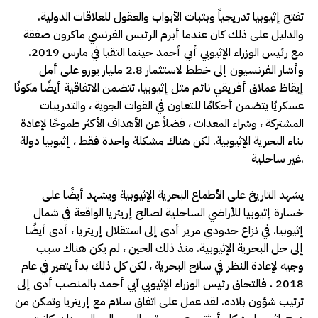
تفتح إثيوبيا تدريجياً وبثبات الأبواب والعقول للعلاقات الدولية.
والدليل على ذلك كان عندما أبرم الرئيس الفرنسي ماكرون صفقة
مع رئيس الوزراء الإثيوبي أبي أحمد حينما التقيا في مارس 2019.
وأشار الفرنسيون إلى خطط لاستثمار 2.8 مليار يورو على أمل
إيقاظ عملاق أفريقي نائم مثل إثيوبيا. تتضمن الاتفاقية أيضًا مكونًا
عسكريًا يتضمن أحكامًا للتعاون في القوات الجوية ، والتدريبات
المشتركة ، وشراء المعدات ، فضلاً عن الأهداف الأكثر طموحًا لإعادة
بناء البحرية الإثيوبية. لكن هناك مشكلة واحدة فقط ، إثيوبيا دولة
غير ساحلية.
يشهد التاريخ على الأطماع البحرية الإثيوبية ويشهد أيضًا على
خسارة إثيوبيا للأراضي الساحلية لصالح إريتريا الواقعة في شمال
إثيوبيا. في نزاع حدودي مرير أدى إلى استقلال إريتريا ، أدى أيضًا
إلى حل البحرية الإثيوبية. منذ ذلك الحين ، لم يكن هناك سبب
وجيه لإعادة النظر في سلاح البحرية ، لكن كل ذلك بدأ يتغير في عام
2018 ، فالتحاق رئيس الوزراء الإثيوبي آبي أحمد بالمنصب أدى إلى
ترتيب شؤون بلاده. لقد عمل على اتفاق سلام مع إريتريا وتمكن من