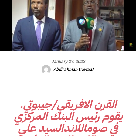
January 27, 2022
Abdirahman Dawaaf
القرن الافريقي/جيبوتي.
يقوم رئيس البنك المركزي
في صوماللاندالسيد علي