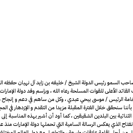
صاحب السمو رئيس الدولة الشيخ / خليفه بن زايد آل نهيان حفظه ا
خامة الرئيس / موسى بيحي عبدي ، وكل من ساهم في دعم و إنجاح ه
ننا سنحقق خلال الفترة المقبلة مزيدا من التقدم و الإزدهار في الم
لثنائية بين البلدين الشقيقين ، كما أود أن أشير بهذه المناسبة إلى
إنفتاح الذي يعكس الرسالة السامية التي تحملها دولة الإمارات منذ ع
العمل من أجل إقامة علاقات واسعة ، والتواصل مع دول العالم المختل