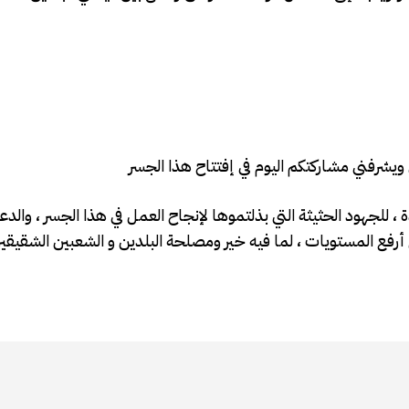
ة ، للجهود الحثيثة التي بذلتموها لإنجاح العمل في هذا الجسر ، والد
 أرفع المستويات ، لما فيه خير ومصلحة البلدين و الشعبين الشقيقي