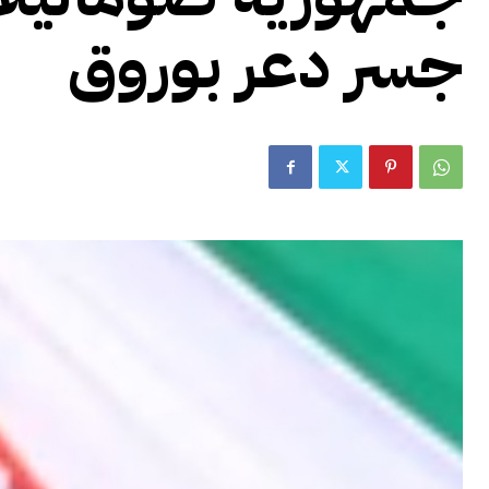
جسر دعر بوروق