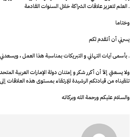
العلم لتعزيز علاقات الشراكة خلال السنوات القادمة .
وختاما
يسرني أن أتقدم لكم
بأسمى آيات التهاني و التبريكات بمناسبة هذا العمل ، ويسعدني ويشرفني مشاركتكم اليوم في إفتتاح هذا الجسر .
ولا يسعني إلآ أن أكرر شكر و إمتنان دولة الإمارات العربية المتحد
تلقيناه من قيادتكم الرشيدة للإرتقاء بمستوى هذه العلاقات إلى
والسلام عليكم ورحمة الله وبركاته