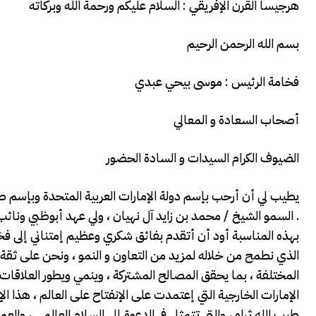
هرجيسا القرن الإفريقي : السلام عليكم ورحمة الله وبركاته
بسم الله الرحمن الرحيم
فخامة الرئيس : موسى بيحي عبدي
أصحاب السعادة و المعالي
الضيوف الكرام السيدات و السادة الحضور
يطيب لي أن أرحب بإسم دولة الإمارات العربية المتحدة وبإسم 
السمو الشيخ / محمد بن زايد آل نهيان ، ولي عهد أبوظبي ونائب القائد الأعلى للقوات المسلحة رعاه الله ، وبإسم وفد دولة الإمارات .
بهذه المناسبة أود أن أتقدم بفائق شكري وعظيم إمتناني إلى ف
الذي نطمح من خلاله لمزيد من التعاون و النمو ، ونحن على ثقة بأ
المختلفة ، بما يحقق المصالح المشتركة ، وينمي ويطور العلاقات ا
الإمارات الخارجية التي إعتمدت على الإنفتاح على العالم ، هذا ال
طيب الله ثراه ، والتي تتمثل في الدعوة إلى السلام العالمي ، و