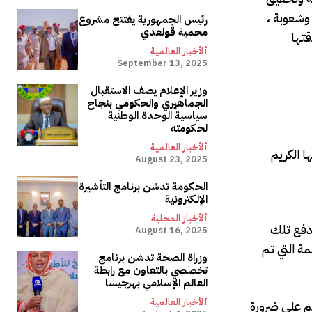
 وشعوبة ،
رئيس الجمهورية يفتتح مشروع
محمية قولعدي
تها
ألأخبار العالمية
September 13, 2025
وزير الإعلام يصف الاستقبال
الجماهيري والحكومي بنجاح
سياسية الوحدة الوطنية
لحكومته
ألأخبار العالمية
August 23, 2025
الحكومة تدشن برنامج التأشيرة
الإلكترونية
ألأخبار المحلية
 دفع تلك
August 16, 2025
مة التي تم
وزراة الصحة تدشن برنامج
تخصصي بالتعاون مع رابطة
العالم الإسلامي بهرجيسا
ألأخبار العالمية
ئم على ضرورة