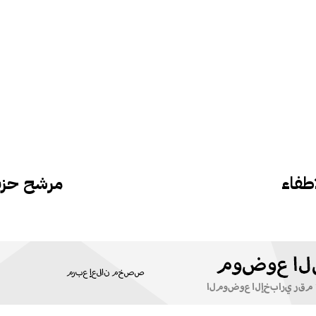
طفاء
مرشح حزب