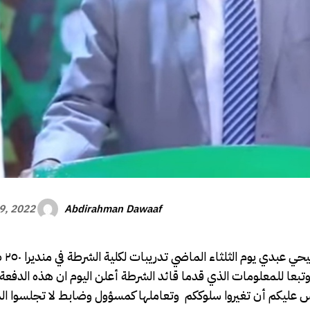
Abdirahman Dawaaf
9, 2022
القرن الافري
وتبعا للمعلومات الذي قدما قائد الشرطة أعلن اليوم ان هذه الدف
عليكم أن تغيروا سلوككم وتعاملها كمسؤول وضابط لا تجلسوا الم