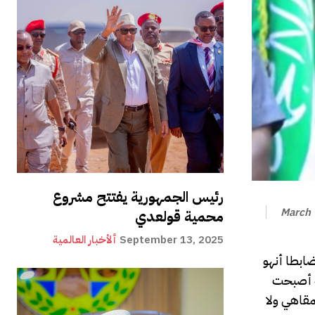
رئيس الجمهورية يفتتح مشروع
March 
محمية قولعدي
September 13, 2025
ألأخبار العالمية
قي/هرجيسا.إختتم رئيس الجمهورية فخامة موسى بيحي عبدي يوم الثلثاء الماضي تدريبات لكلية الشرطة في منديرا ٢٥٠ ضابطا أنهو
عة أصبحت
قاهي ولا