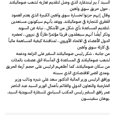
السيد / بير ليندغارد الذي وصل لتقديم تعازيه لشعب صوماليلاند
حول حريق سوق وآهين .
وقال إنهم حزنوا لخسارة سوق وآهين الكبيرة الذي يعتبر العمود
الفقري للتجارة في صوماليلاند. ووعد بأنهم سيكونون مستعدين
لتقديم المساعدة بأي شكل من الأشكال ، نيابة عن السويد.
وذكر أيضًا أنهم سيعقدون قريبًا مؤتمرًا طارئًا في نيروبي ، تحضره
الدول الأعضاء في الاتحاد الأوروبي ، لمناقشة كيفية المساهمة مالياً
في كارثة سوق وآهين.
من جانبه ، شكر رئيس صوماليلاند السفير على التزامه ودعمه
لشعب صوماليلاند في المساعدة في المأساة التي عصفت بالمئات
من سكان صوماليلاند. كما أطلعهم الرئيس على حجم أزمة الحريق
ومدى الضرر الاقتصادي الذي سببته.
ورافق الرئيس وزير المالية الدكتور سعد علي شيره ونائب وزير
الخارجية والتعاون الدولي والقائم بأعمال الوزير السيد عبد الناصر
عمر رافق السفير رئيس المكتب السياسي للسفارة السويدية السيد.
يوهان سفينسون.