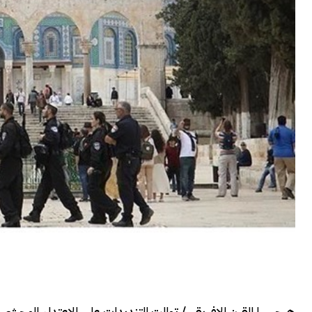
هرجيسا القرن الافريقي/ توالت التنديدات على الاعتداء الوحشي 