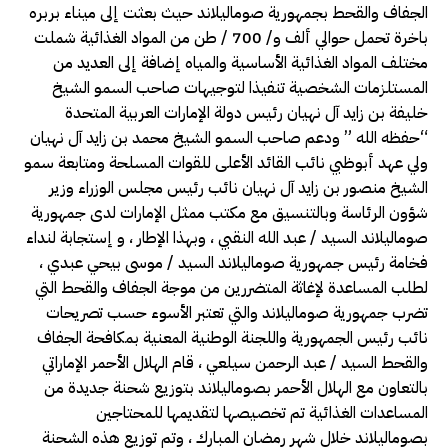
الجفاف والقحط بجمهورية صوماليلاند حيث بعثت إلى ميناء بربره
باخرة تحمل حوالي ألف و/ 700 / طن من المواد الغذائية شملت
مختلف المواد الغذائية الأساسية والمياه إضافة إلى العديد من
المستلزمات الشخصية تنفيذا لتوجيهات صاحب السمو الشيخ
خليفة بن زايد آل نهيان رئيس دولة الإمارات العربية المتحدة
“حفظه الله ” ودعم صاحب السمو الشيخ محمد بن زايد آل نهيان
ولي عهد أبوظبي نائب القائد الأعلى للقوات المسلحة ومتابعة سمو
الشيخ منصور بن زايد آل نهيان نائب رئيس مجلس الوزراء وزير
شؤون الرئاسة وبالتنسيق مع مكتب ممثل الإمارات لدى جمهورية
صوماليلاند السيد / عبد الله النقبي ، وبهذا الإطار ، و إستجابة لنداء
فخامة رئيس جمهورية صوماليلاند السيد / موسى بيحي عبدي ،
لطلب المساعدة لإغاثة المتضررين من موجة الجفاف والقحط التي
تضرب جمهورية صوماليلاند والتي تعتبر الأسوء حسب تصريحات
نائب رئيس الجمهورية واللجنة الوطنية المعنية بمكافحة الجفاف
والقحط السيد / عبد الرحمن سيلعي ، قام الهلال الأحمر الإماراتي
بالتعاون مع الهلال الأحمر بصوماليلاند بتوزيع شحنة جديدة من
المساعدات الغذائية تم تخصيصها لتقديمها للمحتاجين
بصوماليلاند خلال شهر رمضان المبارك ، وتم توزيع هذه الشحنة