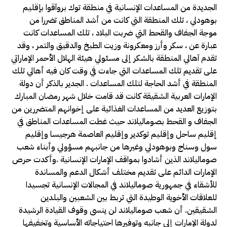
الجديدة من المساعدات الإنسانية في منطقة توك بروآقوا بإقليم
بوهودلي ، تلك المنطقة التي كانت من أشد المناطق تضررا من
موجة الجفاف والقحط التي ضربت البلاد ، تلك المساعدات كانت
عبارة عن ، سكر وأرز ومعكرونة وزيت الطبخ والدقيق والتمر ، وقد
تقدم آهالي المنطقة بالشكر إلى مسئولي هيئة الهلال الأحمر الإماراتي
على تقديم تلك المساعدات التي جاءت في وقت كان فيه أهالي تلك
المنطقة في أشد الحاجة لتلك المساعدات . الجدير بالذكر أن دولة
الإمارات العربية الشقيقة كانت قد قامت خلال شهر رمضان المبارك
بتوزيع العديد من المساعدات الغذائية على إخوانهم المتضررين من
الجفاف و القحط بصوماليلاند حيث غطت المساعدات المناطق في
إقليم ساحل وإقليم توكدير وإقليم العاصمة هرجيسا وإقليم
سول وسناج وبوهودلي وغيرها من جانبهم مسؤولي وأبناء شعب
صوماليلاند الذين أشادوا بمواقف الإمارات الإنسانية .وأكدت حرص
الإمارات الدائم على تقديم مختلف أشكال الدعم والمساندة
للأشقاء في جمهورية صوماليلاند في المجالات الإنسانية تجسيدا
للعلاقات الأخوية الوطيدة التي تربط بين الشعبين والبلدين
الشقيقين. أن شعب صوماليلاند لن ينسى وقوف القيادة الرشيدة
لدولة الإمارات إلى جانبه وتوفيرها احتياجاته الأساسية وتخفيفها