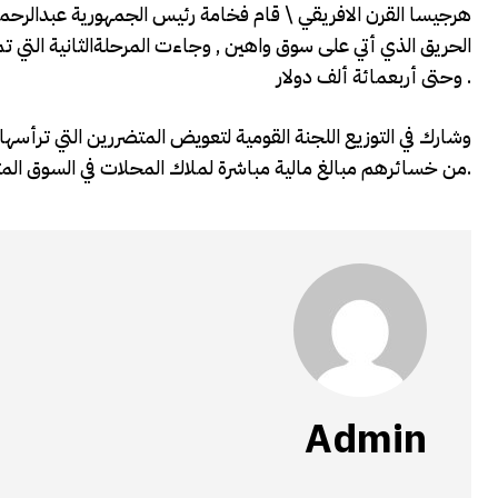
هرجيسا القرن الافريقي \ قام فخامة رئيس الجمهورية عبدالرحم
الحريق الذي أتي على سوق واهين , وجاءت المرحلةالثانية التي ت
وحتى أربعمائة ألف دولار .
وشارك في التوزيع اللجنة القومية لتعويض المتضررين التي ترأسه
من خسائرهم مبالغ مالية مباشرة لملاك المحلات في السوق المتضرر.
Admin