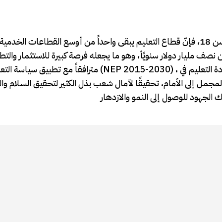
مع كون الشعب الصوماليلاندي من الشعوب الشابة 52% دون سن 18، فإنّ قطاع التعليم يبقى واحداً من أوسع القطاعات الخد
من نصف مليار دولار سنويًأ، وهو ما يجعله فرصة كبيرة للاستثمار والت
مترافقاً مع تطبيق سياسة التعليم الوطنية (NEP 2015-2030) ، والتي في حال بلوغها أهدافها، فإنّه من 
لمجمل إلى الأمام، تحقيقًا لآمال شعب بذل الكثير لتحقيق السلام وا