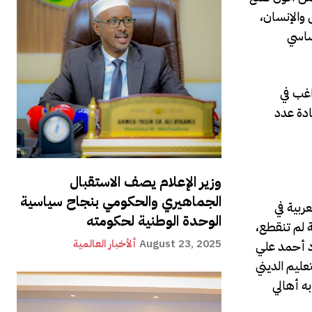
والإنسان،
أساسي
اغب في
ادة عدد
وزير الإعلام يصف الاستقبال
الجماهيري والحكومي بنجاح سياسية
ربية في
الوحدة الوطنية لحكومته
ة لم تنقطع،
August 23, 2025
ألأخبار العالمية
ود أحمد علي
عليم الديني
به أهالي