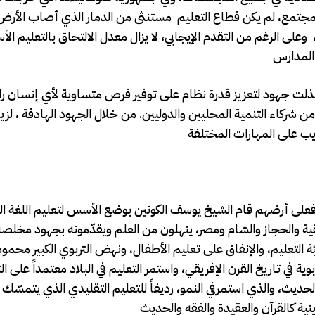
جتمع، لم يكن قطاع التعليم مستنثى من الدمار الذي أصاب الأرض 
وعلى الرغم من التقدم الإيجابي، لا يزال معدل الالتحاق بالتعليم ال
بذلت جهود لتعزيز قدرة نظام على توفير فرص متساوية لأي إنسان ر
ن شركاء التنمية المحليين والدوليين. من خلال الجهود الهادفة ، لزي
ي، فعلى أرضهم قام الشيخ يوسف الكونين بوضع الأسس لتعليم اللغة الع
يقية والحجاز والشام ومصر، ينهلون من العلم ويقدّمونه بجهود مخلص
 التعليم، والإنفاق على تعليم الأطفال، ونهض التربوي الكبير محم
 في تاريخ القرن الإفريقي، واستمر التعليم في البلاد معتمداً على الت
لحديث، والذي استمرفي النمو، رديفاً للتعليم التقليدي الذي يتمسّك 