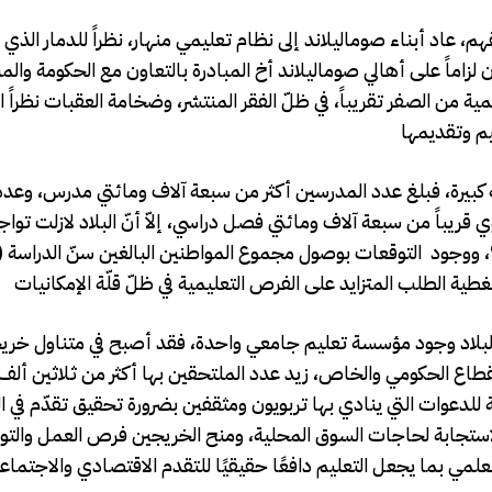
، عاد أبناء صوماليلاند إلى نظام تعليمي منهار، نظراً للدمار الذي
 لزاماً على أهالي صوماليلاند أخ المبادرة بالتعاون مع الحكومة وا
ليمية من الصفر تقريباً، في ظلّ الفقر المنتشر، وضخامة العقبات نظرا
كبيرة، فبلغ عدد المدرسين أكثر من سبعة آلاف ومائتي مدرس، وعدد 
 طالب، تضمهم أكثر من 1300 مدرسة تحوي قريباً من سبعة آلاف ومائتي فصل دراسي، إلاّ أنّ البلاد لازل
قد البلاد وجود مؤسسة تعليم جامعي واحدة، فقد أصبح في متناول خري
قطاع الحكومي والخاص، زيد عدد الملتحقين بها أكثر من ثلاثين ألف
للدعوات التي ينادي بها تربويون ومثقفين بضرورة تحقيق تقدّم في 
الاستجابة لحاجات السوق المحلية، ومنح الخريجين فرص العمل والت