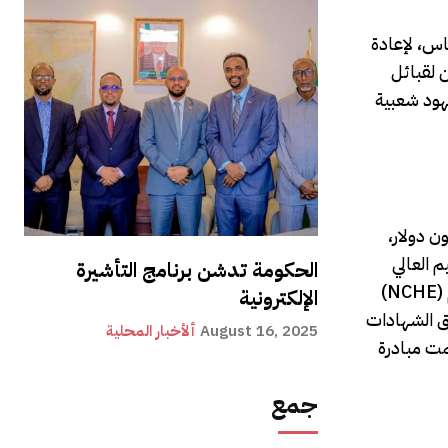
جر أساس، لإعادة
 لقبائل
جهود شعبية
شرين مليون دولار،
م العالي
الحكومة تدشن برنامج التأشيرة
(NCHE) في أغسطس 2011 بموجب قرار رئاسي كهيئة اعتبارية لتقديم سياسة وطنية للنهوض بالتعليم العالي في جمهورية صوماليلاند، وتقوم
الإلكترونية
ق الشهادات
August 16, 2025
ألأخبار المحلية
مت مبادرة (التعليم لا يمكن أن ينتظر ECW) االجهود في جمهورية صوماليلاند لمعالجة معدلات
جمع