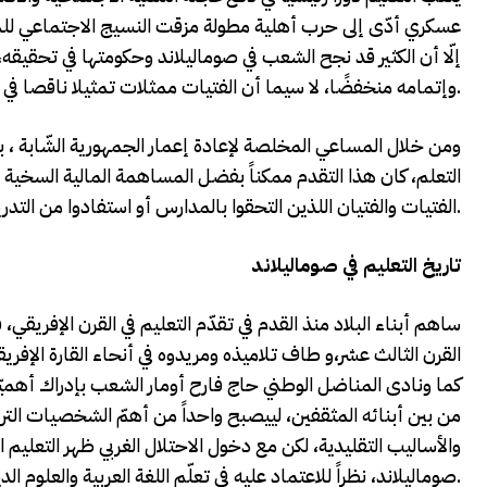
عسكري أدّى إلى حرب أهلية مطولة مزقت النسيج الاجتماعي للم
إلّا أن الكثير قد نجح الشعب في صوماليلاند وحكومتها في تحقيقه، 
وإتمامه منخفضًا، لا سيما أن الفتيات ممثلات تمثيلا ناقصا في المدارس.
ومن خلال المساعي المخلصة لإعادة إعمار الجمهورية الشّابة ، 
التعلم، كان هذا التقدم ممكناً بفضل المساهمة المالية السخية م
الفتيات والفتيان اللذين التحقوا بالمدارس أو استفادوا من التدريب على المهارات المختلفة.
تاريخ التعليم في صوماليلاند
ساهم أبناء البلاد منذ القدم في تقدّم التعليم في القرن الإفريق
القرن الثالث عشر،و طاف تلاميذه ومريدوه في أنحاء القارة الإفر
كما ونادى المناضل الوطني حاج فارح أومار الشعب بإدراك أهميّة
من بين أبنائه المثقفين، لييصبح واحداً من أهمّ الشخصيات التربوية
والأساليب التقليدية، لكن مع دخول الاحتلال الغربي ظهر التعليم ا
صوماليلاند، نظراً للاعتماد عليه في تعلّم اللغة العربية والعلوم الدينية كالقرآن والعقيدة والفقه والحديث.