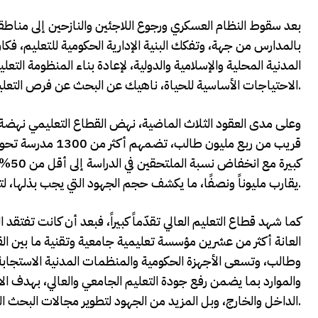
بعد سقوط النظام العسكري ورجوع اللاجئين والنازحين إلى مناطقهم
بالمدارس من جهة، وتفكك البنية الإدارية الحكومية للتعليم، فكان
المدنية المحلية والإسلامية والدولية، لإعادة بناء المنظومة التع
الاحتياجات الأساسية للحياة، ناهيك عن البحث عن فرص التعليم وتقديمها.
وعلى مدى العقود الثلاث الماضية، نهض القطاع التعليمي نهضة 
قريب من ربع مليون
يقارب مليوناً ونصفًا، ما يكشف حجم الجهود التي يجب بذلها، لتغطية الطلب المتزايد على الفرص التعليمية في ظلّ قلّة الإمكانيات.
كما شهد قطاع التعليم العالي تقدّماً كبيراً، فبعد أن كانت تفت
العانة أكثر من عشرين مؤسسة تعليمية جامعية وتقنية ما بين ال
وطالب، وتسعى الأجهزة الحكومية والمنظمات المدنية الاستجابة 
والموارد بما يضمن رفع جودة التعليم الجامعي والعالي، بهدف 
الداخل والخارج، وبل المزيد من الجهود لتطوير مجالات البحث العلمي بما يجعل التعليم دافعًا حقيقيًا للتقدم الاقتصادي والاجتماعي.