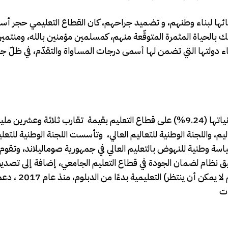
ماليلاند في 18/05/1991م، ونهوض أبنائها لبناء وطنهم، و تضميد جراحهم، كان القطاع التعليمي ح
ك بالحياة المثمرة المتوقّعة منهم، كمسلمين مؤمنين بالله، ومنتمين
اء دولتها التي تضمن لها أسمى درجات المساواة والتقدّم، في ظلّ 
تنفق جمهورية صوماليلاند ما يقارب من عشرة في المائة من ميزانياتها (9.24%) على قطاع التعليم بقيمة تقارب ثلاثة وع
ليم، واللجنة الوطنية للتعاليم العالي، وتأسست اللجنة الوطنية للتعلي
 نظام لضمان الجودة في قطاع التعليم الجامعي، إضافة إلى تصدي
التعليمية بدءًا من الدبلوم، منذ عام 2017 ، دع