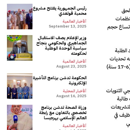
رئيس الجمهورية يفتتح مشروع
 لحق
محمية قولعدي
لمنظمات
ألأخبار العالمية
ً اتساع حجم
September 13, 2025
وزير الإعلام يصف الاستقبال
الجماهيري والحكومي بنجاح
سياسية الوحدة الوطنية
الطلبة
لحكومته
ت تواجه تحديات
ألأخبار العالمية
كبيرة مع انخفاض نسبة الملتحقين في الدراسة إلى أقل من 50%، ووجود التوقعات بوصول مجموع المواطنين البالغين سنّ الدراسة (6-17 سنة)
August 23, 2025
الحكومة تدشن برنامج التأشيرة
الإلكترونية
جي الثنويات
ألأخبار المحلية
August 16, 2025
 طالبة
التشريعات
وزراة الصحة تدشن برنامج
تخصصي بالتعاون مع رابطة
وظيف في
العالم الإسلامي بهرجيسا
ألأخبار العالمية