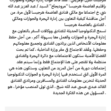
بإقليم العاصمة هرجيسا “مروديجآح” السيد / عبد العزيز عبد الله
شي، خ اجتماعا مع مالكي فنادق العاصمة هرجيسا لأول مرة. من
أجل مناقشة كيفية التعاون بين إدارة الهجرة والجوازات ومالكي
الفنادق بالعاصمة هرجيسا .
تسمح التكنولوجيا الحديثة للفنادق ووكالات السفر بالتعاون مع
إدارة الهجرة و الجوازات والعمل معا بسهولة أكبر ، من أجل حفظ
معلومات الأشخاص الذين يرتادون الفنادق وتجميع معلوماتهم
وحفظها. وعُقد الاجتماع في مقر وزارة الداخلية ، كما تم بحث
القضايا الأمنية ستكون الاجتماعات مع دائرة الهجرة والفنادق
منتظمة ولا تقتصر على هذا الإجتماع فقط وإنما سيتم عقد
إجتماعات دورية من أجل المزيد من التعاون. وستكون هذه هي
المرة الأولى التي تستخدم فيها إدارة الهجرة و الجوازات التكنولوجيا
الحديثة لتخزين معلومات الفنادق والمسافرين ومرتادي الفنادق
القائد عبدي عيسى عبد الله شيخ ، الذي تولى المنصب مؤخرا ، هو
المسؤول عن هذه الفكرة الجديدة .