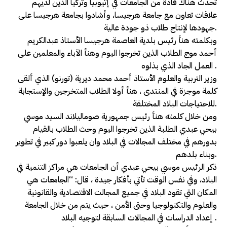
تحدث هناك قادة من الجامعات في إثيوبيا وتركيا الذين لديهم
علاقات تعاون مع جامعة هرجيسا، وأشادوا بجامعة هرجيسا على
جهودها لإنتاج طلاب ذو جودة عالية.
وبكلمته هنأ رئيس بلدية العاصمة هرجيسا الأستاذ عبدالكريم
أحمد موج الطلاب الذين تخرجوا اليوم وهنأ الآباء والمعلمين على
العمل الجاد الذي بذلوه .
وزير التربية والعلوم الأستاذ أحمد محمد ديرية (تورنو) الذي ألقى
كلمة موجزة في المنتدى ، هنأ أولا الطلاب المتخرجين والإستجابة
للاحتياجات البلاد المختلفة.
ومن خلال كلمته هنأ رئيس جمهورية صوماليلاند السيد موسي
بيحي عبدي الطلبة الذين تخرجوا اليوم وحث الطلاب بالقيام
بدورهم في مختلف المجالات في البلاد وان يلعبوا دور كبير في تطوير
وبناء بلدهم.
ذكر الرئيس موسي بيحي عبدي أن الجامعات هي مراكز التنمية في
البلاد، وفي نفس الوقت تأتي بأفكار جيدة ، قال: “الجامعات هي
المكان التي تقود البلاد في جميع المجالت الاقتصادية والقانونية
والعلوم والتكنولوجيا وحتى الأمن ، حيث يتم من خلال الجامعة
إعداد الدراسات في المجالات السابقة لتوجيه البلاد .