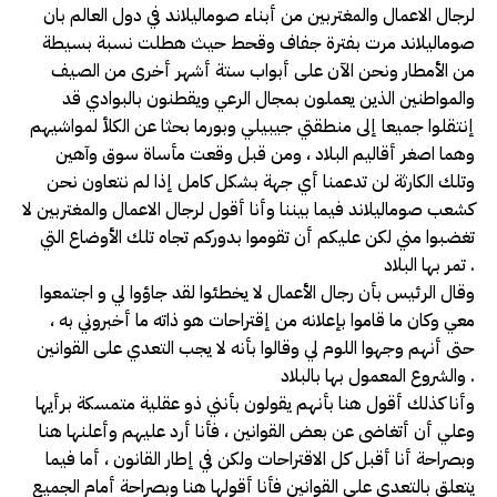
لرجال الاعمال والمغتربين من أبناء صوماليلاند في دول العالم بان
صوماليلاند مرت بفترة جفاف وقحط حيث هطلت نسبة بسيطة
من الأمطار ونحن الآن على أبواب ستة أشهر أخرى من الصيف
والمواطنين الذين يعملون بمجال الرعي ويقطنون بالبوادي قد
إنتقلوا جميعا إلى منطقتي جيبيلي وبورما بحثا عن الكلأ لمواشيهم
وهما اصغر أقاليم البلاد ، ومن قبل وقعت مأساة سوق وآهين
وتلك الكارثة لن تدعمنا أي جهة بشكل كامل إذا لم نتعاون نحن
كشعب صوماليلاند فيما بيننا وأنا أقول لرجال الاعمال والمغتربين لا
تغضبوا مني لكن عليكم أن تقوموا بدوركم تجاه تلك الأوضاع التي
تمر بها البلاد .
وقال الرئيس بأن رجال الأعمال لا يخطئوا لقد جاؤوا لي و اجتمعوا
معي وكان ما قاموا بإعلانه من إقتراحات هو ذاته ما أخبروني به ،
حتى أنهم وجهوا اللوم لي وقالوا بأنه لا يجب التعدي على القوانين
والشروع المعمول بها بالبلاد .
وأنا كذلك أقول هنا بأنهم يقولون بأنني ذو عقلية متمسكة برأيها
وعلي أن أتغاضى عن بعض القوانين ، فأنا أرد عليهم وأعلنها هنا
وبصراحة أنا أقبل كل الاقتراحات ولكن في إطار القانون ، أما فيما
يتعلق بالتعدي على القوانين فأنا أقولها هنا وبصراحة أمام الجميع