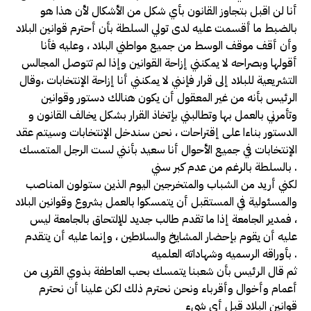
أنا لن اقبل بتجاوز القانون بأي شكل من الأشكال لأن هذا هو
بالضبط ما أقسمت عليه لدى تولي السلطة بأن أحترم قوانين البلاد
وأن أقف موقف الوسط من جميع مواطني البلاد ، وعليه فأنا
أقولها وبصراحه لا يمكنني إزاحة القوانين وإذا لم تتوصل المجالس
التشريعية للبلاد إلى قرار فإنني لا يمكنني أنا إزاحة الإنتخابات ،وقال
الرئيس بأنه من غير المعقول أن يكون هنالك دستور وقوانين
وتأمرني بالعمل بها وتطالبني بإتخاذ القرار بشكل يخالف القانون و
الدستور بناءا على إقتراحات ، نحن سندخل الإنتخابات وسيتم عقد
الإنتخابات في جميع الأحوال أنا سعيد بأنني لست الرجل المتمسك
بالسلطة بالرغم من عدم كبر سني .
لكني أريد من الشباب والمتخرجين اليوم الذين ستولون المناصب
والمسئولية في المستقبل أن يتمسكوا بالعمل بشروع وقوانين البلاد
، فمدير الجامعة إذا ما تقدم طالب جديد للإلتحاق بالجامعة ليس
عليه أن يقوم بإحضار المشايخ والسلاطين ، وإنما عليه أن يتقدم
بأوراقه الرسميه وشهاداته العلميه .
ثم قال الرئيس بأن شعبنا يتمسك بحب العاطفة بذوي القربى من
أعمام وأخوال وأقرباء ونحن نحترم ذلك لكن علينا أن نحترم
قوانين البلاد قبل أي شيء