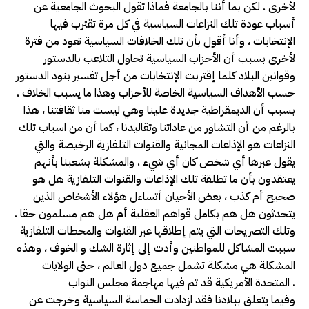
لأخرى ، لكن بما أننا بالجامعة فماذا تقول البحوث الجامعية عن
أسباب عودة تلك النزاعات السياسية في كل مرة تقترب فيها
الإنتخابات ، وأنا أقول بأن تلك الخلافات السياسية تعود من فترة
لأخرى بسبب أن الأحزاب السياسية تحاول التلاعب بالدستور
وقوانين البلاد كلما إقتربت الإنتخابات من أجل تفسير بنود الدستور
حسب الأهداف السياسية الخاصة للأحزاب وهذا ما يسبب الخلاف ،
بسبب أن الديمقراطية جديدة علينا وهي ليست منا ثقافتنا ، هذا
بالرغم من أن التشاور من عاداتنا وتقاليدنا ، كما أن من اسباب تلك
النزاعات هو الإذاعات المجانية والقنوات التلفازية الرخيصة والتي
يقول عبرها أي شخص كان أي شيء ، والمشكلة بشعبنا بأنهم
يعتقدون بأن ما تطلقة تلك الإذاعات والقنوات التلفازية هل هو
صحيح أم كذب ، بعض الأحيان أتساءل هؤلاء الأشخاص الذين
يتحدثون هل هم بكامل قواهم العقلية أم هل هم مسلمون حقا ،
وتلك التصريحات التي يتم إطلاقها عبر القنوات والمحطات التلفازية
سببت المشاكل للمواطنين وأدت إلى إثارة الشك و الخوف ، وهذه
المشكلة هي مشكلة تشمل جميع دول العالم ، حتى الولايات
المتحدة الأمريكية قد تم فيها مهاجمة مجلس النواب .
وفيما يتعلق ببلادنا فقد ازدادت الحماسة السياسية وخرجت عن