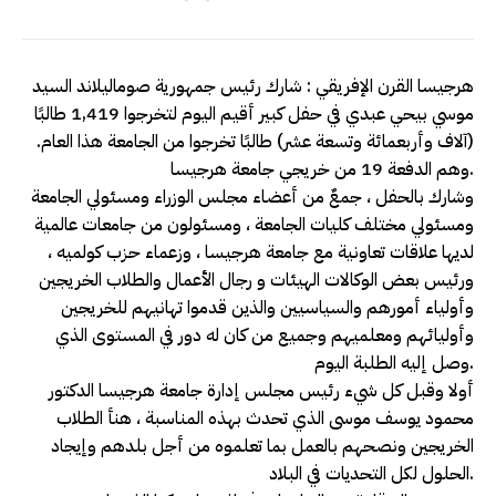
هرجيسا القرن الإفريقي : شارك رئيس جمهورية صوماليلاند السيد
موسي بيحي عبدي في حفل كبير أقيم اليوم لتخرجوا 1,419 طالبًا
(آلاف وأربعمائة وتسعة عشر) طالبًا تخرجوا من الجامعة هذا العام.
وهم الدفعة 19 من خريجي جامعة هرجيسا.
وشارك بالحفل ، جمعٌ من أعضاء مجلس الوزراء ومسئولي الجامعة
ومسئولي مختلف كليات الجامعة ، ومسئولون من جامعات عالمية
لديها علاقات تعاونية مع جامعة هرجيسا ، وزعماء حزب كولميه ،
ورئيس بعض الوكالات الهيئات و رجال الأعمال والطلاب الخريجين
وأولياء أمورهم والسياسيين والذين قدموا تهانيهم للخريجين
وأوليائهم ومعلميهم وجميع من كان له دور في المستوى الذي
وصل إليه الطلبة اليوم.
أولا وقبل كل شيء رئيس مجلس إدارة جامعة هرجيسا الدكتور
محمود يوسف موسى الذي تحدث بهذه المناسبة ، هنأ الطلاب
الخريجين ونصحهم بالعمل بما تعلموه من أجل بلدهم وإيجاد
الحلول لكل التحديات في البلاد.