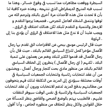
السيطرة ووقعت مظاهرات مما تسبب في وقوع خسائر ، وهذا ما
تسبب فيه المنهج الديمقراطي الذي ننتهجه ، وهذه خبره كافية لنا
بأن لا تحدث مثل هذه الأحداث مرة أخرى بالبلاد وليرحم الله من
توفوا ونتمنى الشفاء العاجل للجرحى ، فجميعنا يرجوا التقدم و
الازدهار والتنمية و التقدم للبلاد لكن هنالك اختلاف في الرؤى ،
ويجب علينا أن لا ندع مثل هذا الاختلاف في الرؤى أن يؤدي بنا إلى
الهاوية .
حيث قال الرئيس موسى بيحي عن الاقتراحات التي تقدم بها رجال
الأعمال مؤخرا كحل للنزاع السياسي القائم بالبلاد ، حيث قال بأن
رجال الأعمال قد قدموا الكثير للبلاد وهم من يعملون على تنمية
البلاد ، لكنهم ( اي رجال الأعمال ) ينظرون إلى الخلاف السياسي
القائم بالبلاد من منظور مادي بحت كتجار ورجال أعمال ، ويخشون
من أن عقد انتخابات رئاسية وانتخابات الجمعيات السياسية في
أوقات مختلفة سيؤدي إلى المزيد من التكلفة لذلك فهم يتخوفون
من مطالبتهم بدفع المزيد لدعم الانتخابات ويرون أن عقد انتخابات
الجمعيات السياسية والرئاسية في نفس الوقت سيوفر النفقات
عليهم ، فالطبيب يهتم بالوضع الصحي والقاضي ينظر للمسألة من
خلال القوانين والكل ينظر للخلاف من منظوره الخاص ، وأنا أقول