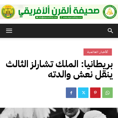
صحيفة
ألأخبار العالمية
القرن
بريطانيا: الملك تشارلز الثالث
ينقل نعش والدته
الأفريقي