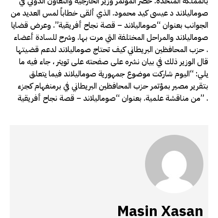
بالمملكة المتحدة. حضر المؤتمر وزير الخارجية والتعاون الدولي في
صوماليلاند د عيسى كيد محمود. الذي ألقى خطاباً لمس العديد من
الجوانب بعنوان “صوماليلاند – قصة نجاح أفريقية”. وعرض قضايا
صوماليلاند والمراحل المختلفة التي مرت بها. وشرح للسادة أعضاء
حزب المحافظين البريطاني كيف تحتاج صوماليلاند لدعم قضيتها .
قال الوزير ذلك في بيان نشره على صفحته على تويتر ، جاء فيه ما
يلي: “اليوم شاركت موضوع جمهورية صوماليلاند فيما يتعلق
بتقرير مصير بمؤتمر حزب المحافظين البريطاني في برمنغهام كجزء
من مناقشة علمية. بعنوان “صوماليلاند – قصة نجاح أفريقية” .
Masin Xasan