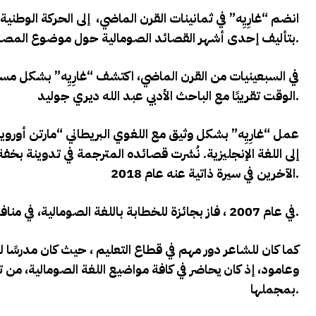
انضم “غارِيِه” في ثمانينات القرن الماضي، إلى الحركة الوطنية
بتأليف إحدى أشهر القصائد الصومالية حول موضوع المصالحة، وهي “هاغرلاوي” (المتفاني) والتي ترجمها إلى الإنجليزية مارتن أوروين.
في السبعينيات من القرن الماضي، اكتشف “غارِيِه” بشكل مس
الوقت تقريبًا مع الباحث الأدبي عبد الله ديري جوليد.
عمل “غارِيِه” بشكل وثيق مع اللغوي البريطاني “مارتن أور
إلى اللغة الإنجليزية. نُشرت قصائده المترجمة في تدوينة بخ
الآخرين في سيرة ذاتية عنه عام 2018.
.
في عام 2007 ، فاز بجائزة للخطابة باللغة الصومالية، في منافسة أقيمت في مملكة السويد، كما اعتبر أبًا للفن الصومالي
كما كان للشاعر دور مهم في قطاع التعليم ، حيث كان مدرسًا ل
وعامود، إذ كان يحاضر في كافة مواضيع اللغة الصومالية، من تا
بمجملها.