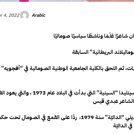
Arabic
r 4, 2022
ينيات، ثم التحق بالكلية الجامعية الوطنية الصومالية في “أفجوي
شارك وكان أيضا ألمع الأدباء المساهمين في سلسلة قصائد سينليدا “السينية” التي بدأت ف
كان معروفًا بحدة نقده، فقد بدأ سلسلته الشعرية الشهيرة ديلي “الداليّة” سنة 1979، ردًا على القمع