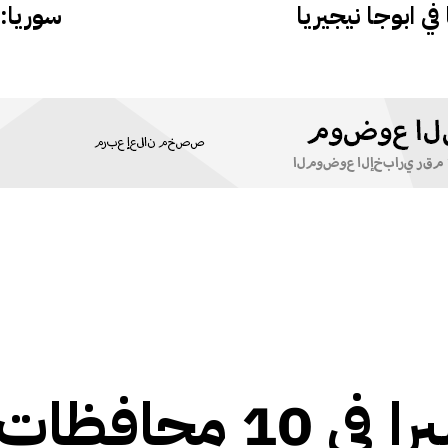
ي ابوجا نيجيريا
سوريا: تفش