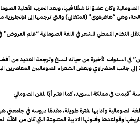
 الصومالية وكان عضوّا نااشطًا فيها، وبعد الحرب الأهلية الصومال
تقل النظام النمطي للشعر في اللغة الصومالية “علم العروض” 
وين” في السنوات الأخيرة من حياته لنسخ وترجمة العديد من أف
فة إلى جانب الحضراوي وبعض الشعراء الصوماليين المعاصرين البا
لغة الصومالية وآدابها لفترة طويلة، مقدمًا دروسه في جامعتي ه
ريخها وقواعدها وفنونها الادبية المتنوعة التي كان من القلّة ال