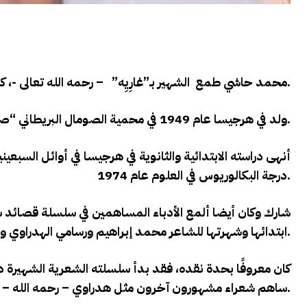
محمد حاشي طمع الشهير بـ”غارِيِه” – رحمه الله تعالى -، كان شاعرًا عَلَمَا وناشطًا سياسيًا صوماليًا.
ولد في هرجيسا عام 1949 في محمية الصومال البريطاني “صوماليلاند البريطانية” السابقة.
أنهى دراسته الابتدائية والثانوية في هرجيسا في أوائل السبع
درجة البكالوريوس في العلوم عام 1974.
ابتدائها وشهرتها للشاعر محمد إبراهيم ورسامي الهدراوي والشاعر عبدي قيس.
ساهم شعراء مشهورون آخرون مثل هدراوي – رحمه الله – في الداليّة.