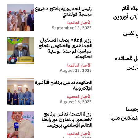
ية، قام
رئيس الجمهورية يفتتح مشروع
محمية قولعدي
ألأخبار العالمية
September 13, 2025
في نفس
وزير الإعلام يصف الاستقبال
الجماهيري والحكومي بنجاح
سياسية الوحدة الوطنية
لحكومته
ضل قصائده
ألأخبار العالمية
رزين
August 23, 2025
الحكومة تدشن برنامج التأشيرة
الإلكترونية
ألأخبار المحلية
August 16, 2025
رجيسا
وزراة الصحة تدشن برنامج
متمكنين منها
تخصصي بالتعاون مع رابطة
العالم الإسلامي بهرجيسا
ألأخبار العالمية