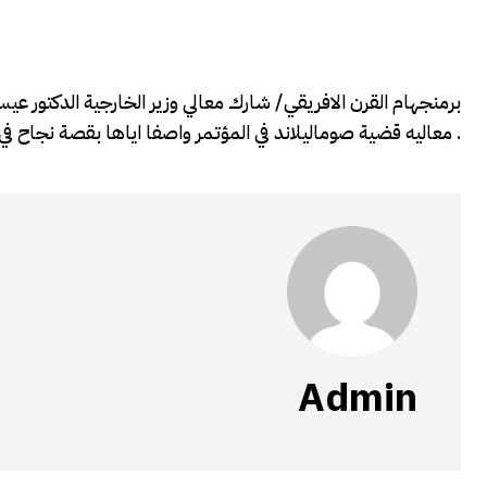
برمنجهام القرن الافريقي/ شارك معالي وزير الخارجية الدكتور ع
معاليه قضية صوماليلاند في المؤتمر واصفا اياها بقصة نجاح في القارة السمراء. كما اكد معاليه على متانة العلاقات الحالية مع بريطانيا .
Admin