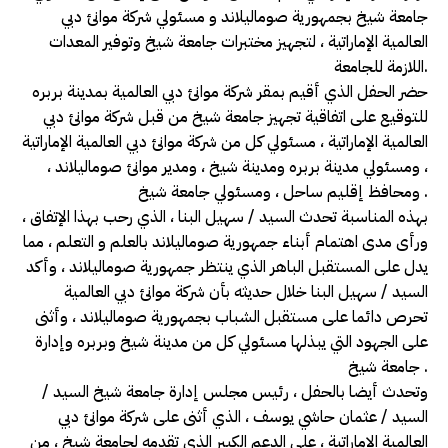
جامعة شيخ بجمهورية صوماليلاند و مسئولي شركة موانئ دبي
العالمية الإماراتية ، لتجهيز مختبرات جامعة شيخ وتوفير المعدات
اللازمة للجامعة.
حضر الحفل الذي أقيم بمقر شركة موانئ دبي العالمية بمدينة بربره
للتوقيع على اتفاقية تجهيز جامعة شيخ من قبل شركة موانئ دبي
العالمية الإماراتية ، مسئولي كل من شركة موانئ دبي العالمية الإماراتية
، ومسئولي مدينة بربره ومدينة شيخ ، ومدير موانئ صوماليلاند ،
ومحافظ إقليم ساحل ، ومسئولي جامعة شيخ .
بهذه المناسبة تحدث السيد / سهيل البنا ، الذي رحب بهذا الإتفاق ،
ورأى مدى اهتمام أبناء جمهورية صوماليلاند بالعلم و التعلم ، مما
يدل على المستقبل الباهر الذي ينتظر جمهورية صوماليلاند ، وأكد
السيد / سهيل البنا خلال حديثه بأن شركة موانئ دبي العالمية
تحرص دائما على مستقبل الشباب بجمهورية صوماليلاند ، وأثنى
على الجهود التي يبذلها مسئولي كل من مدينة شيخ وبربره وإدارة
جامعة شيخ .
وتحدث أيضا بالحفل ، رئيس مجلس إدارة جامعة شيخ السيد /
السيد / عثمان حاشي يوسف ، الذي أثنى على شركة موانئ دبي
العالمية الإماراتية ، على الدعم الكبير الذي تقدمه لجامعة شيخ ، من