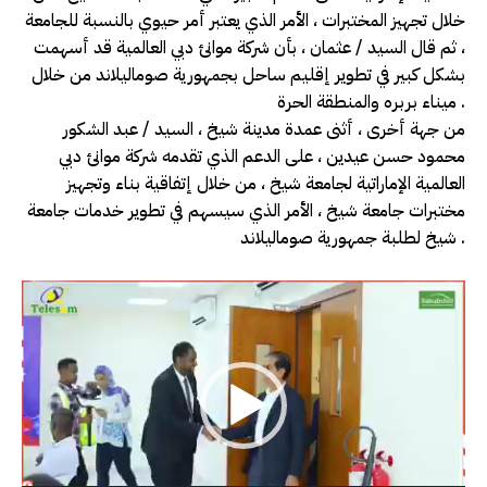
خلال تجهيز المختبرات ، الأمر الذي يعتبر أمر حيوي بالنسبة للجامعة
، ثم قال السيد / عثمان ، بأن شركة موانئ دبي العالمية قد أسهمت
بشكل كبير في تطوير إقليم ساحل بجمهورية صوماليلاند من خلال
ميناء بربره والمنطقة الحرة .
من جهة أخرى ، أثنى عمدة مدينة شيخ ، السيد / عبد الشكور
محمود حسن عيدين ، على الدعم الذي تقدمه شركة موانئ دبي
العالمية الإماراتية لجامعة شيخ ، من خلال إتفاقية بناء وتجهيز
مختبرات جامعة شيخ ، الأمر الذي سيسهم في تطوير خدمات جامعة
شيخ لطلبة جمهورية صوماليلاند .
V
i
d
e
o
P
l
a