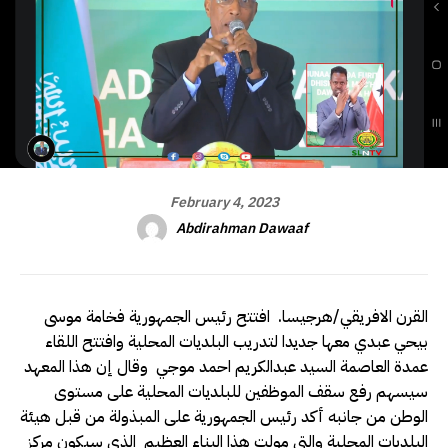
February 4, 2023
Abdirahman Dawaaf
القرن الافريقي/هرجيسا. افتتح رئيس الجمهورية فخامة موسى
بيحي عبدي معها جديدا لتدريب البلديات المحلية وافتتح اللقاء
عمدة العاصمة السيد عبدالكريم احمد موجي وقال إن هذا المعهد
سيسهم رفع سقف الموظفين للبلديات المحلية على مستوى
الوطن من جانبه أكد رئيس الجمهورية على المبذولة من قبل هيئة
البلديات المحلية والتي مولت هذا البناء العظيم الذي سيكون مركز