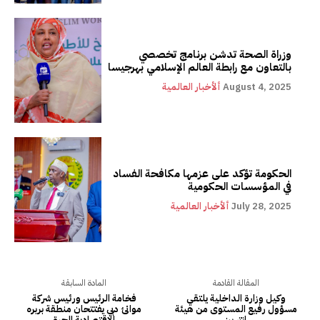
وزراة الصحة تدشن برنامج تخصصي
بالتعاون مع رابطة العالم الإسلامي بهرجيسا
August 4, 2025
ألأخبار العالمية
الحكومة تؤكد على عزمها مكافحة الفساد
في المؤسسات الحكومية
July 28, 2025
ألأخبار العالمية
المقالة القادمة
المادة السابقة
وكيل وزارة الداخلية يلتقي
فخامة الرئيس ورئيس شركة
مسؤول رفيع المستوى من هيئة
موانئ دبي يفتتحان منطقة بربره
انتر بيز
الاقتصادية الحرة