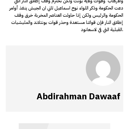
والارهاب وقوات ولاية بونت ولكن نحترم وقف إطلاق النار التي
دعت الحكومة وذكر اللواء نوح اسماعيل تاني ان الجيش ينفذ أوامر
الحكومة والرئيس ولكن إذا حاولت العناصر المخربة خرق وقف
إطلاق النار فإن قواتنا مستعدة وحذر قوات بونتلاند والمليشيات
القبلية التي في لاسعانود.
Abdirahman Dawaaf