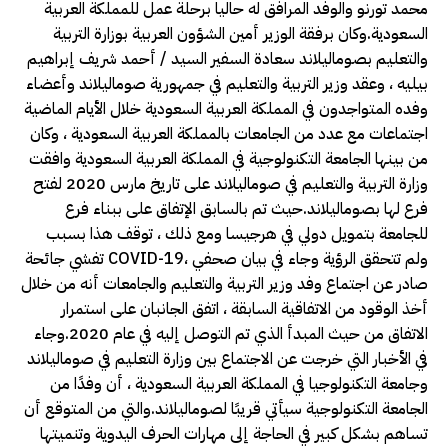
محمد تورنو والوفد المرافق له حاليا برحلة عمل للمملكة العربية
السعودية.وكان برفقة الوزير أمين الشؤون العربية بوزارة التربية
والتعليم بصوماليلاند سعادة السفير السيد / أحمد شريف إبراهيم
بيليه ، وعقد وزير التربية والتعليم في جمهورية صوماليلاند وأعضاء
وفده المتواجدون في المملكة العربية السعودية خلال الأيام الماضية
اجتماعات مع عدد من الجامعات بالمملكة العربية السعودية ، وكان
من بينها الجامعة التكنولوجية في المملكة العربية السعودية وافقت
وزارة التربية والتعليم في صوماليلاند على تاريخ مارس 2020 لفتح
فرع لها بصوماليلاند.حيث تم بالسابق الإتفاق على ببناء فرع
للجامعة بتمويل دولي في هرجيسا ومع ذلك ، توقف هذا بسبب
تفشي جائحة COVID-19، ولم تتحقق الرؤية وجاء في بيان صحفي
صادر عن اجتماع وفد وزير التربية والتعليم والجامعات أنه من خلال
أخذ الوقود من الاتفاقية السابقة ، اتفق الجانبان على استمرار
الاتفاق من حيث المبدأ الذي تم التوصل إليه في عام 2020.وجاء
في الأخبار التي خرجت عن الاجتماع بين وزارة التعليم في صوماليلاند
وجامعة التكنولوجيا في المملكة العربية السعودية ، أن وفدًا من
الجامعة التكنولوجية سيأتي قريبًا لصوماليلاند.والتي من المتوقع أن
تساهم بشكل كبير في الحاجة إلى مهارات الحرف اليدوية وتنميتها