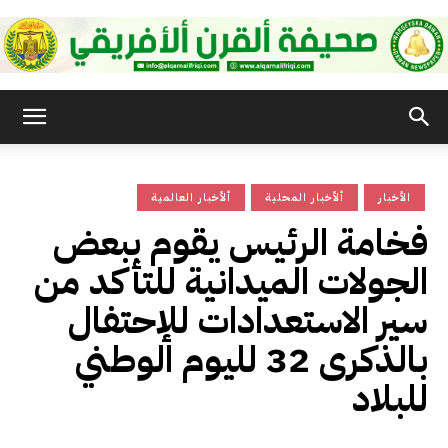
صحيفة
الأخبار
ألأخبار المحلية
ألأخبار العالمية
القرن
فخامة الرئيس يقوم ببعض
الجولات الميدانية للتأكد من
الأفريقي
سير الاستعدادات للإحتفال
بالذكرى 32 لليوم الوطني
للبلاد