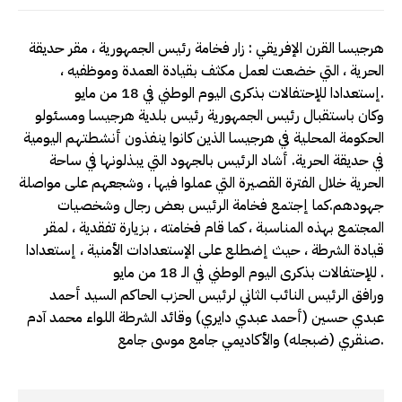
هرجيسا القرن الإفريقي : زار فخامة رئيس الجمهورية ، مقر حديقة
الحرية ، التي خضعت لعمل مكثف بقيادة العمدة وموظفيه ،
إستعدادا للإحتفالات بذكرى اليوم الوطني في 18 من مايو.
وكان باستقبال رئيس الجمهورية رئيس بلدية هرجيسا ومسئولو
الحكومة المحلية في هرجيسا الذين كانوا ينفذون أنشطتهم اليومية
في حديقة الحرية. أشاد الرئيس بالجهود التي يبذلونها في ساحة
الحرية خلال الفترة القصيرة التي عملوا فيها ، وشجعهم على مواصلة
جهودهم.كما إجتمع فخامة الرئيس بعض رجال وشخصيات
المجتمع بهذه المناسبة ، كما قام فخامته ، بزيارة تفقدية ، لمقر
قيادة الشرطة ، حيث إضطلع على الإستعدادات الأمنية ، إستعدادا
للإحتفالات بذكرى اليوم الوطني في الـ 18 من مايو .
ورافق الرئيس النائب الثاني لرئيس الحزب الحاكم السيد أحمد
عبدي حسين (أحمد عبدي دايري) وقائد الشرطة اللواء محمد آدم
صنقري (ضبجله) والأكاديمي جامع موسى جامع.