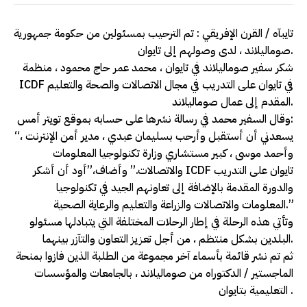
تايبآه / القرن الإفريقي : تم الترحيب بمسئولين من حكومة جمهورية
صوماليلاند ، لدى وصولهم إلى تايوان.
شكر سفير صوماليلاند في تايوان ، محمد عمر حاج محمود ، منظمة
ICDF في تايوان على التدريب في مجال الاتصالات والصحة والتعليم
المقدم إلى عمال صوماليلاند.
وقال السفير محمد في رسالة نشرها على حسابه بموقع تويتر أمس:
“يسعدني أن أستقبل وأرحب بسليمان عبدي ، مدير أمن الإنترنت ،
وأحمد موسى ، كبير مستشاري وزارة تكنولوجيا المعلومات
والاتصالات.” وأضاف،”أود أن أشكر ICDF تايوان على التدريب
والدورة المقدمة بالإضافة إلى تعاونهم الجيد في تكنولوجيا
المعلومات والاتصالات والزراعة والتعليم والرعاية الصحية.”
وتأتي هذه الرحلة في إطار الرحلات المختلفة التي يتبادلها مسئولو
البلدين بشكل منتظم ، من أجل تعزيز التعاون والتآزر بينهما.
ثم تم نشر قائمة بأسماء آخر مجموعة من الطلبة الذين فازوا بمنحة
الماجستير / الدكتوراه من صوماليلاند ، بالجامعات والمؤسسات
التعليمية بتايوان .