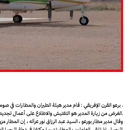
برعو القرن الإفريقي : قام مدير هيئة الطيران والمطارات في صوماليلاند ووفد برئاسة بزيارة مطار بورعو عاصمة إقليم توكدير .
الغرض من زيارة المدير هو التفتيش والاطلاع على أعمال تجديد وإصلاح المطار في مدينة بورعو حتى يتمكن من استئناف العمليات.
وقال مدير مطار بورعو ، السيد عبد الرزاق نور عرآله ، إن المطار 
إثيوبيا ، إذ تلقى العاملين بالمطار تدريبا مكثفا في دولة إثيو