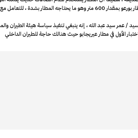
الطائرات في القرن الأفريقي. وتم زيادة مدرج الهبوط والإقلاع بمطار بورعو بمقدار 600 متر وهو ما يحتاجه المطار بشد
لسيد / عمر سيد عبد الله ، إنه ينبغي تنفيذ سياسة هيئة الطيران والم