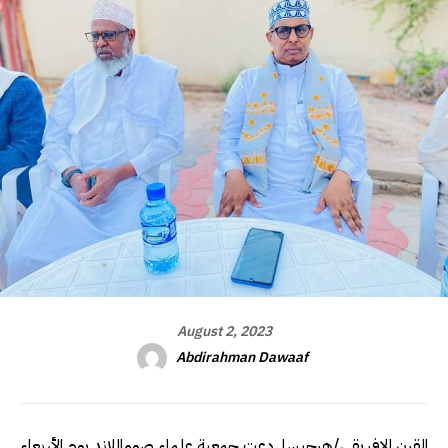
August 2, 2023
Abdirahman Dawaaf
القرن الافريقي/هرجيسا. دعت جمعية علماء صوماللاند يوم الأربعاء