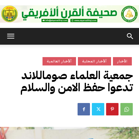
صحيفة
الأخبار
ألأخبار المحلية
ألأخبار العالمية
القرن
جمعية العلماء صوماللاند
تدعوا حفظ الامن والسلام
الأفريقي