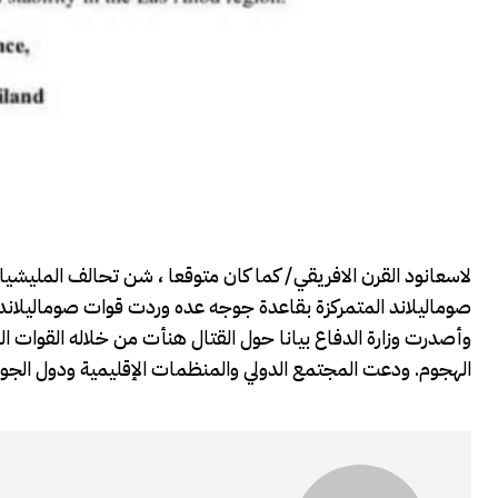
لاسعانود القرن الافريقي/ كما كان متوقعا ، شن تحالف المليشيا
صوماليلاند المتمركزة بقاعدة جوجه عده وردت قوات صوماليلاند ب
وأصدرت وزارة الدفاع بيانا حول القتال هنأت من خلاله القوات ال
الهجوم. ودعت المجتمع الدولي والمنظمات الإقليمية ودول الجوار 