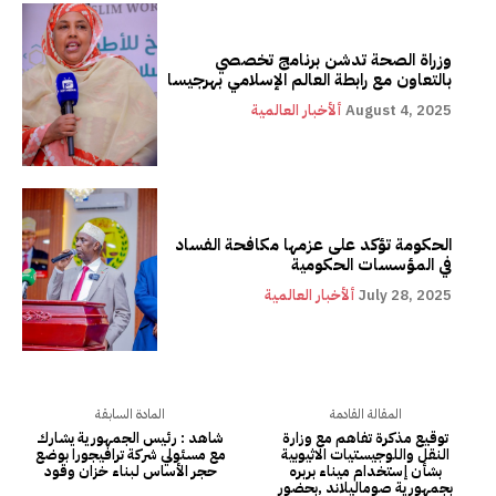
وزراة الصحة تدشن برنامج تخصصي
بالتعاون مع رابطة العالم الإسلامي بهرجيسا
August 4, 2025
ألأخبار العالمية
الحكومة تؤكد على عزمها مكافحة الفساد
في المؤسسات الحكومية
July 28, 2025
ألأخبار العالمية
المقالة القادمة
المادة السابقة
توقيع مذكرة تفاهم مع وزارة
شاهد : رئيس الجمهورية يشارك
النقل واللوجيستيات الاثيوبية
مع مسئولي شركة ترافيجورا بوضع
بشأن إستخدام ميناء بربره
حجر الأساس لبناء خزان وقود
بجمهورية صوماليلاند ,بحضور