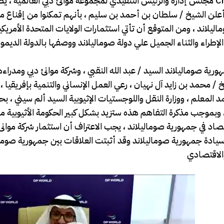
مجلس إدارة والرئيس التنفيذي لمجموعة موانئ دبي العالمية ، يصرح لوكالة CNBC Africa ، بأهمية قيام الدول الغربية بالا
، وأعلن الشيخ / سلطان بن أحمد بن سليم ، بأنهم تمكنوا من إقناع
ليلاند ، ومن المتوقع أن تأتي استثمارات الولايات المتحدة الأمريكي
راء والثناء الجميل علي دولة صوماليلاند ووصفها بالدولة الديموق
 / محمد بن زايد آل نهيان ، رعي العمل الإنساني والتنمية بإفريقيا ، 
د المعلم ، ووزارة النقل واللوجستيات الإثيوبية السيد ألم سيني ، 
 وبموجب مذكرة التفاهم هذه ستزيد بشكل كبير الحكومة الأثيوبية 
تصاد في جمهورية صوماليلاند ، يجب الاعتراف أن استثمار شركة موانئ
سيادة جمهورية صوماليلاند وقد أثبتت العلاقات بين جمهورية صومال
V
i
d
e