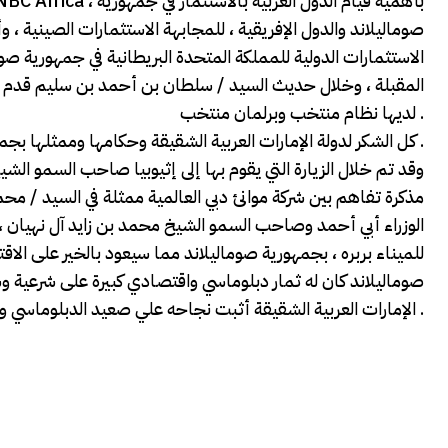
صوماليلاند والدول الإفريقية ، للمجابهة الاستثمارات الصينية 
الاستثمارات الدولية للمملكة المتحدة البريطانية في جمهورية صوما
المقبلة ، وخلال حديث السيد / سلطان بن أحمد بن سليم قدم الإط
لديها نظام منتخب وبرلمان منتخب .
كل الشكر لدولة الإمارات العربية الشقيقة وحكامها وممثلها بجمهورية صوماليلاند السيد / عبد الله النقبي ، وشركة موانئ دبي ومدراءها .
وقد تم خلال الزيارة التي يقوم بها إلى إثيوبيا صاحب السمو الشيخ
مذكرة تفاهم بين شركة موانئ دبي العالمية ممثلة في السيد / محم
الوزراء أبي أحمد وصاحب السمو الشيخ محمد بن زايد آل نهيان ،
للميناء بربره ، بجمهورية صوماليلاند مما سيعود بالخير على الاق
صوماليلاند كان له ثمار دبلوماسي واقتصادي كبيرة على شرعية و
الإمارات العربية الشقيقة أثبت نجاحه علي صعيد الدبلوماسي والاقتصادي .