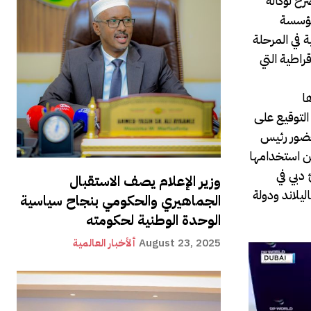
ستثمار في جمهورية
 مؤسسة
ة في المرحلة
راطية التي
التوقيع على
بحضور رئيس
من استخدامها
 دبي في
وزير الإعلام يصف الاستقبال
يلاند ودولة
الجماهيري والحكومي بنجاح سياسية
الوحدة الوطنية لحكومته
August 23, 2025
ألأخبار العالمية