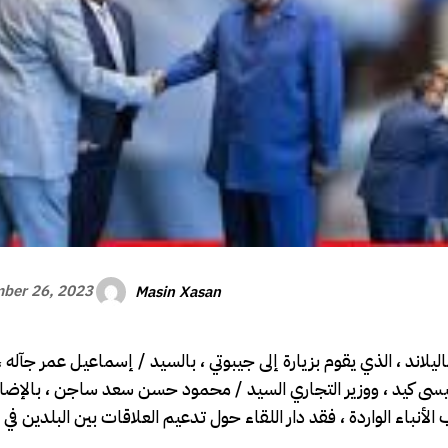
Masin Xasan
ber 26, 2023
ليلاند ، الذي يقوم بزيارة إلى جيبوتي ، بالسيد / إسماعيل عمر جآله 
 عيسى كيد ، ووزير التجاري السيد / محمود حسن سعد ساجن ، بالإضاف
أنباء الواردة ، فقد دار اللقاء حول تدعيم العلاقات بين البلدين ف