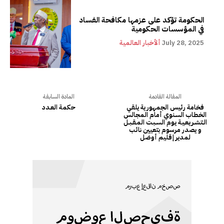
الحكومة تؤكد على عزمها مكافحة الفساد
في المؤسسات الحكومية
July 28, 2025
ألأخبار العالمية
المقالة القادمة
المادة السابقة
فخامة رئيس الجمهورية يلقي
حكمة العـدد
الخطاب السنوي أمام المجالس
الـتـشـريـعـيـة يـوم السـبـت المـقـبــل
و يصدر مرسوم بتعيين نائب
لمدير إقليم أوضل