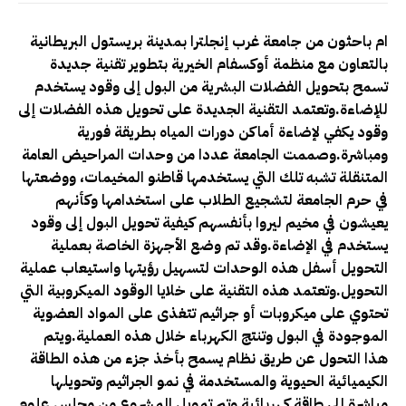
ام باحثون من جامعة غرب إنجلترا بمدينة بريستول البريطانية
بالتعاون مع منظمة أوكسفام الخيرية بتطوير تقنية جديدة
تسمح بتحويل الفضلات البشرية من البول إلى وقود يستخدم
للإضاءة.وتعتمد التقنية الجديدة على تحويل هذه الفضلات إلى
وقود يكفي لإضاءة أماكن دورات المياه بطريقة فورية
ومباشرة.وصممت الجامعة عددا من وحدات المراحيض العامة
المتنقلة تشبه تلك التي يستخدمها قاطنو المخيمات، ووضعتها
في حرم الجامعة لتشجيع الطلاب على استخدامها وكأنهم
يعيشون في مخيم ليروا بأنفسهم كيفية تحويل البول إلى وقود
يستخدم في الإضاءة.وقد تم وضع الأجهزة الخاصة بعملية
التحويل أسفل هذه الوحدات لتسهيل رؤيتها واستيعاب عملية
التحويل.وتعتمد هذه التقنية على خلايا الوقود الميكروبية التي
تحتوي على ميكروبات أو جراثيم تتغذى على المواد العضوية
الموجودة في البول وتنتج الكهرباء خلال هذه العملية.ويتم
هذا التحول عن طريق نظام يسمح بأخذ جزء من هذه الطاقة
الكيميائية الحيوية والمستخدمة في نمو الجراثيم وتحويلها
مباشرة إلى طاقة كهربائية وتم تمويل المشروع من مجلس علوم