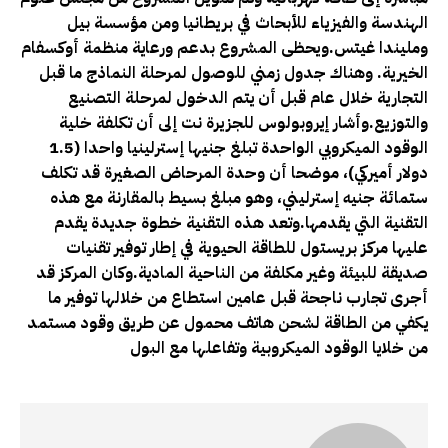
الهندسة والفيزياء للأبحاث في بريطانيا ومن مؤسسة بيل
ومليندا غيتس.ويحظى المشروع بدعم ورعاية منظمة أوكسفام
الخيرية. وهناك جدول زمني للوصول لمرحلة النماذج ما قبل
التجارية خلال عام قبل أن يتم الدخول لمرحلة التصنيع
والتوزيع.وأشار إيروبولوس للجزيرة نت إلى أن تكلفة خلية
الوقود الميكروبي الواحدة تبلغ جنيها إسترلينيا واحدا (1.5
دولار أميركي)، موضحا أن وحدة المرحاض الصغيرة قد تكلف
ستمائة جنيه إسترليني، وهو مبلغ بسيط بالمقارنة مع هذه
التقنية التي يقدمها.وتعد هذه التقنية خطوة جديدة يقدم
عليها مركز بريستول للطاقة الحيوية في إطار توفير تقنيات
صديقة للبيئة وغير مكلفة من الناحية المادية.وكان المركز قد
أجرى تجارب ناجحة قبل عامين استطاع من خلالها توفير ما
يكفي من الطاقة لشحن هاتف محمول عن طريق وقود مستمد
من خلايا الوقود الميكروبية وتفاعلها مع البول