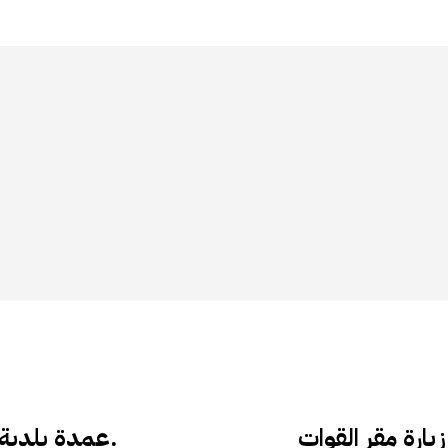
رة مقر القوات
عمدة بلدية هرجيسا يكرم بعض العدائين دوليين.