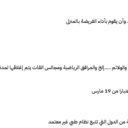
الولائم …..إلخ والمرافق الرياضية ومجالس القات يتم إغلاقها لمدة
ن 19 مارس