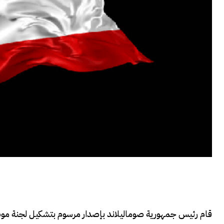
قام رئيس جمهورية صوماليلاند بإصدار مرسوم بتشكيل لجنة موطن