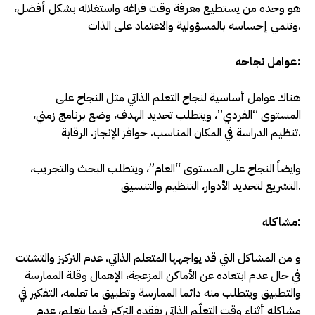
هو وحده من يستطيع معرفة وقت فراغه واستغلاله بشكل أفضل،
وتنمي إحساسه بالمسؤولية والاعتماد على الذات.
عوامل نجاحه:
هناك عوامل أساسية لنجاح التعلم الذاتي مثل النجاح على
المستوى “الفردي”، ويتطلب تحديد الهدف، وضع برنامج زمني،
تنظيم الدراسة في المكان المناسب، حوافز الإنجاز، الرقابة.
وايضاً النجاح على المستوى “العام”، ويتطلب البحث والتجريب،
التشريع لتحديد الأدوار، التنظيم والتنسيق.
مشاكله:
و من المشاكل التي قد يواجهها المتعلم الذاتي، عدم التركيز والتشتت
في حال عدم ابتعاده عن الأماكن المزعجة، الإهمال وقلة الممارسة
والتطبيق ويتطلب منه دائما الممارسة وتطبيق ما تعلمه، التفكير في
مشاكله أثناء وقت التعلّم الذاتي يفقده التركيز فيما يتعلم، عدم