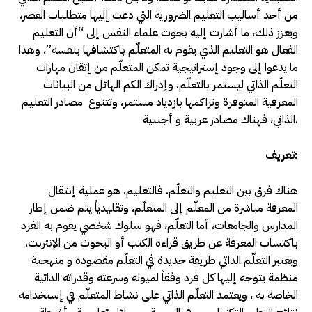
من أحد أساليب التعليم الضرورية التي دعت إليها متطلبات العصر،
ويعزز ذلك، ما أشارت إليه بحوث علماء النفس إلى “أن التعليم
الفعال هو التعليم الذي يقوم به المتعلّم باكتشافها بنفسه”، وهذا
ما يدعوا إلى وجود إستراتيجية تمكن المتعلّم من إتقان مهارات
التعلّم الذاتي ليستمر بالتعلّم، وإدراك الكم الهائل من البيانات
المعرفية المتوفرة وتراكمها بازدياد مستمر، وتتنوع مصادر التعليم
الذاتي، فهناك مصادر عربية و أجنبية.
تعريف:
هناك فرق بين التعليم والتعلّم، فالتعليم، هو عملية إنتقال
المعرفة مباشرة من المعلّم إلى المتعلّم، وتقليدياً يتم ضمن إطار
المدارس والجامعات، أما التعلّم، فهو سلوك شخصي يقوم به الفرد
باكتساب المعرفة عن طريق قراءة الكتب أو البحوث من الإنترنت،
ويعتبر التعلّم الذاتي طريقة جديدة في التعلّم مقصودة و منهجية
منظمة يتوجه إليها كل فرد وفقاً لميوله وسرعته وقدراته الذاتية
الخاصة به ، ويعتمد التعلّم الذاتي على نشاط المتعلّم في إستخدامه