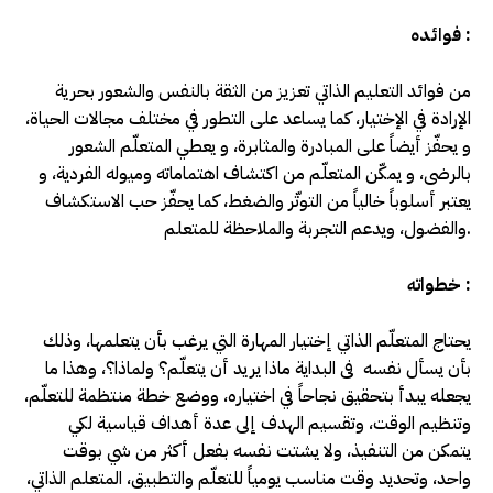
فوائده :
من فوائد التعليم الذاتي تعزيز من الثقة بالنفس والشعور بحرية
الإرادة في الإختيار، كما يساعد على التطور في مختلف مجالات الحياة،
و يحفّز أيضاً على المبادرة والمثابرة، و يعطي المتعلّم الشعور
بالرضى، و يمكّن المتعلّم من اكتشاف اهتماماته وميوله الفردية، و
يعتبر أسلوباً خالياً من التوتّر والضغط، كما يحفّز حب الاستكشاف
والفضول، ويدعم التجربة والملاحظة للمتعلم.
خطواته :
يحتاج المتعلّم الذاتي إختيار المهارة التي يرغب بأن يتعلمها، وذلك
بأن يسأل نفسه فى البداية ماذا يريد أن يتعلّم؟ ولماذا؟، وهذا ما
يجعله يبدأ بتحقيق نجاحاً في اختياره، ووضع خطة منتظمة للتعلّم،
وتنظيم الوقت، وتقسيم الهدف إلى عدة أهداف قياسية لكي
يتمكن من التنفيذ، ولا يشتت نفسه بفعل أكثر من شي بوقت
واحد، وتحديد وقت مناسب يومياً للتعلّم والتطبيق، المتعلم الذاتي،