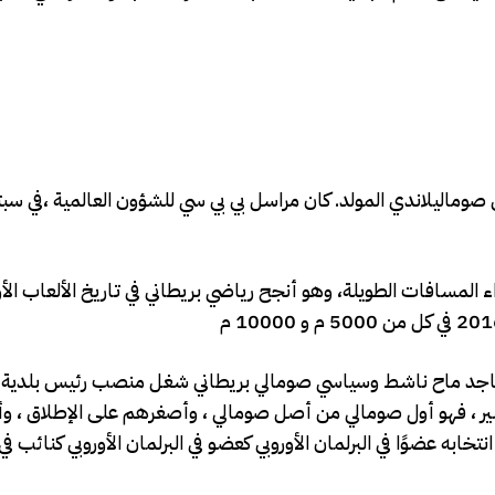
1 هو صحفي وكاتب بريطاني صوماليلاندي المولد. كان مراسل بي بي سي للشؤون العالمية ،في سب
مد مختار جامع فارح، من مواليد 23 مارس 1983، عداء المسافات الطويلة، وهو أنجح رياضي بريطاني في تاريخ الألعاب
و 1989، المعروف أيضًا باسم ماجد ماح ناشط وسياسي صومالي بريطاني شغل منصب رئيس بلد
 باهتمام إعلامي كبير ، فهو أول صومالي من أصل صومالي ، وأصغرهم على الإطلاق ، و
 حزب الخضر يتولى هذا المنصب في مايو 2019 ، تم انتخابه عضوًا في البرلمان الأوروبي كعضو في البرلمان الأوروبي كنا