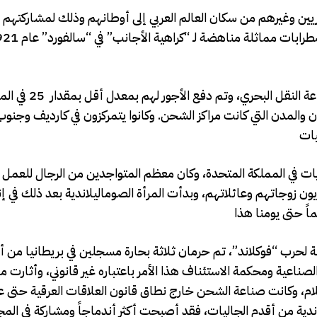
 الصوماليلانديين والمصريين وغيرهم من سكان العالم العربي إلى أوطانهم وذلك لمشاركته
وكان المهاجرون الصوماليلانديون مقيدين قانونيا
دن والمدن التي كانت مراكز الشحن. وكانوا يتمركزون في كارديف وجنو
يات في المملكة المتحدة، وكان معظم المتواجدين من الرجال للعم
يون زوجاتهم وعائلاتهم، وبدأت المرأة الصوماليلاندية بعد ذلك في إ
 مدنية لحرب “فوكلاند”، تم حرمان ثلاثة بحارة مسجلين في بريطانيا من
اعية ومحكمة الاستئناف هذا الأمر باعتباره غير قانوني، وأثارت م
ليلاندية من أقدم الجاليات، فقد أصبحت أكثر أندماجاً ومشاركة في الم