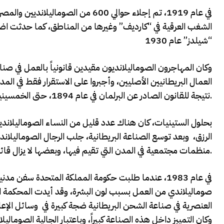
في عام 1919، تم إجلاء حوالي 600 من
“شيلدز” عام 1930
العمال البريطانيين الأصليين، وأجبروا على الاستقرار فقط في الم
نتيجة للقانون الصادر عن البرلمان في عام 1894، حتى الخمسينيات.
بحلول الستينيات، كان هناك عدد قليل من النساء الصوماليلاند
الرزق، وبعد توسع الصناعة البريطانية، جلب الرجال الصوماليلاند
منظمات مجتمعية في المدن التي تقيم فيها، وبعضها لا يزال قائماً حتى يومنا هذا.
في عام 1983، عندما طلبت حكومة المملكة المتحدة سفن
صوماليلاندي من العمل بسبب لون البشرة، وقد أيدت المحكمة الصن
وكان التمييز داخل هذه الصناعة كبيراً، وباعتبار الجالية الصوما