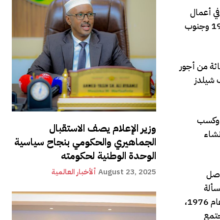
م في أعمال
الشغب العرقية في “كارديف” وغيرها من المناطق، كما حدثت اضطرابات مماثلة مناهضة لـ “كراهية الأجانب” في “سالفورد” عام 1921 وجنوب
ً بالعمل في صناعة النقل البحري، وتم دفع الأجور لهم بمعدل أقل بمقدار 25 في المائة من أجور
ب شيلدز
ل وكسب
وزير الإعلام يصف الاستقبال
نشاء
الجماهيري والحكومي بنجاح سياسية
الوحدة الوطنية لحكومته
August 23, 2025
ألأخبار العالمية
 أصل
سألة
العنصرية في صناعة الشحن البريطانية ضجة كبيرة في وسائل الإعلام، وكانت صناعة الشحن خارج نطاق قانون العلاقات العرقية حتى عام 1976،
جتمع