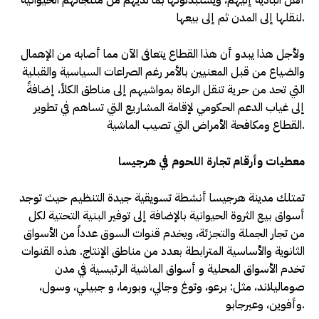
أهل البادية إليهم، ويستبدلونها بما لديهم من منتجاتهم الحيوانية
لنقلها إلى المدن ثم إلى بيعها.
ولأجل هذا يبدو أن هذا القطاع يتعافى الآن مما أصابه من الإهمال
والضياع من قبل المعنيين بالأمر رغم الصراعات السياسية والقبلية
التي تحد من حرية تنقل الرعاة بمواشيهم إلى مناطق الكلأ، إضافةً
إلى غياب الدعم الحكومي لإقامة المشاريع التي تساهم في تطوير
القطاع ومكافحة الأمراض التي تصيب الماشية.
معطيات وأرقام تجارة اللحوم في هرجيسا
تمتلك مدينة هرجيسا أنشطة تسويقية جيدة التنظيم حيث توجد
أسواق بيع الثروة الحيوانية بالإضافة إلى توفير البنية التحتية لكل
من تجار الجملة والتجزئة، ويخدم قنوات السوق عدداً من الأسواق
الثانوية والأساسية المترابطة بعدد من مناطق الإنتاج. هذه القنوات
تخدم الأسواق المحلية و أسواق الماشية الرئيسية في مدن
صوماليلاند، مثل: برعو، وتوغ وجالي، وبورما، و جبيلي، وسول،
وأفوين، وعيرجابو.