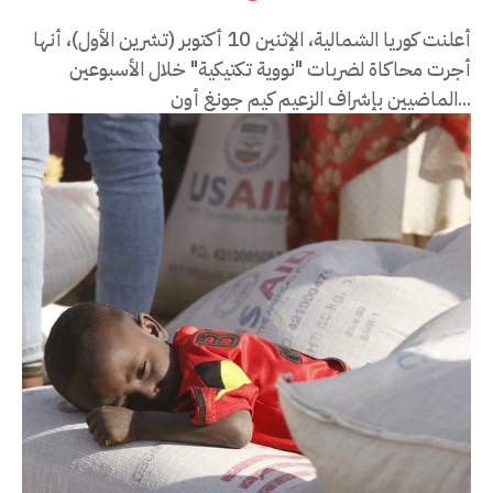
أعلنت كوريا الشمالية، الإثنين 10 أكتوبر (تشرين الأول)، أنها
أجرت محاكاة لضربات "نووية تكتيكية" خلال الأسبوعين
الماضيين بإشراف الزعيم كيم جونغ أون...