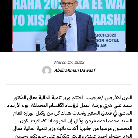
March 17, 2022
Abdirahman Dawaaf
القرن الافريقي./هرجيسا. اختتم وزير تنمية المالية معالي الدكتور
سعد علي شري ورشة العمل لرؤساء الأقسام المختلفة يوم الأربعاء
الماضي في فندق السفير وتحدث هناك كل من وكيل الوزارة العام
السيد محمد احمد غرحن وقال إن الجهود اذا تضافرت يكون
المحصول مرضيا من جانبها أكدت نائبة وزير تنمية المالية معالي
الوزير خضراء احمد عبدي وقالت اشكركم على جهودكم وحسن