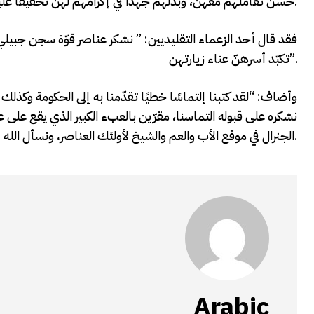
حسن تعاملهم معهن، وبذلهم جهدًا في إكرامهم لهنّ تخفيفًا عليهنّ من وطأة الإجرء المتخذ ضدهن قدر الاستطاعة.
فقد قال أحد الزعماء التقليديين: ” نشكر عناصر قوّة سجن جبي
تكبّد أسرهنّ عناء زيارتهن”.
وأضاف: “لقد كتبنا إلتماسًا خطيًا تقدّمنا به إلى الحكومة وكذلك 
نشكره على قبوله التماسنا، مقرّين بالعبء الكبير الذي يقع على 
الجنرال في موقع الأب والعم والشيخ لأولئك العناصر، ونسأل الله أن يرحم من سقط من الضحايا، كما نسأله شفاءًا عاجلًا للمصابين.
Arabic