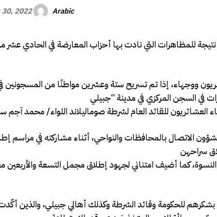
Arabic
 30, 2022
لطات الامنية نتيجة للمظاهرات التي نادت بها أحزاب المعارضة في الحادي 
ئريون ووجهاء، إذا تم تسريح ستة وعشرين مواطنًا من المسجونين 
بشؤون الاتصال بالمحافظات والنواحي، أثناء مشاركته في مراسم إطل
وة، كما أضيف امتناني لجهود إطلاق مجمل التسعة والأربعين معتقل
 بشكرهم للحكومة وقائد الشرطة وكذلك أهالي جبيلي، والذين أكّدت