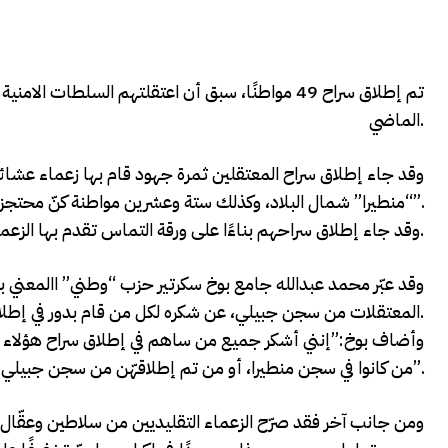
تم إطلاق سراح 49 مواطنًا، سبق أن اعتقلتهم الس
الماضي.
وقد جاء إطلاق سراح المعتقلين ثمرة جهود قام بها زعماء عشا
“منطيرا” شمال البلاد، وكذلك ستة وعشرين مواطنة كنّ محتجزات في السجن المركزي في مدينة “جبيلي”.
وقد جاء إطلاق سراحهم بناءًا على ورقة التماس تقدم بها الزعماء العشائريون للقائد العام لشرطة صوماليلاند اللواء/ محمد آجم سقطي دبغلي.
وقد عبّر محمد عبدالله جامع بوخ سكرتير حزب “وطني” االمعني 
المعتقلات من سجن جبيلي، عن شكره لكل من قام بدور في إطلاق سراحهن.
وأضاف بوخ:”إنني أشكر جميع من ساهم في إطلاق سراح هؤلاء النس
من كانوا في سجن منطيرا، أو من تم إطلاقهّن من سجن جبيلي”.
ومن جانب آخر فقد صرّح الزعماء التقليديين من سلاطين وعقّال