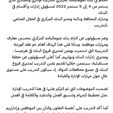
اختتم في بنك صوماليلاند المركزي التدريب الإداري والقيادي الذي
يستمر من 4 إلى 5 سبتمبر 2022 لمسؤولي إدارات وأقسام في
البنك.
وشارك المحافظ ونائبه ومدير البنك المركزي في الحفل الختامي
للتدريب.
وعبر مسؤولون عن التزام بنك صوماليلاند المركزي بتحسين معارف
ومهارات موظفيه. وبناءًا على هذا الهدف العام ،تم عقد الورشة
التدريبية التي استمرت يومين لمديري فروع البنك في هرجيسا ،
ومديري إدارات البنك ونوابهم. كما أعلن المسؤولون عن خطط
مستقبلية، سيتممن خلالها تقديم نفس التدريب لمديري فروع
البنك في جميع محافظات الدولة، إذ سيكون التدريب على مستوى
عالٍ حول مهارات الإدارة والقيادة.
تضمنت الموضوعات التي تم التركيز عليها في هذا التدريب الإدارة
مثل تخطيط للمهام وتنسيق العمل والتنفيذ والكفاءة في العمل.
كما أكد التدريب على أهمية التعاون والتآزر بين الموظفين وإدارتهم