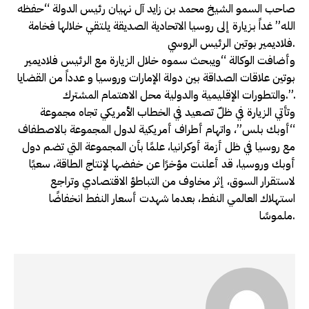
صاحب السمو الشيخ محمد بن زايد آل نهيان رئيس الدولة “حفظه
الله” غداً بزيارة إلى روسيا الاتحادية الصديقة يلتقي خلالها فخامة
فلاديمير بوتين الرئيس الروسي.
وأضافت الوكالة “ويبحث سموه خلال الزيارة مع الرئيس فلاديمير
بوتين علاقات الصداقة بين دولة الإمارات وروسيا و عدداً من القضايا
والتطورات الإقليمية والدولية محل الاهتمام المشترك.”.
وتأتي الزيارة في ظلّ تصعيد في الخطاب الأمريكي تجاه مجموعة
“أوبك بلس”، واتهام أطراف أمريكية لدول المجموعة بالاصطفاف
مع روسيا في ظل أزمة أوكرانيا، علمًا بأن المجموعة التي تضم دول
أوبك وروسيا، قد أعلنت مؤخرًا عن خفضها لإنتاج الطاقة، سعيًا
لاستقرار السوق، إثر مخاوف من التباطؤ الاقتصادي وتراجع
استهلاك العالمي النفط، بعدما شهدت أسعار النفط انخفاضًا
ملموسًا.