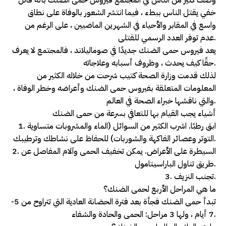
خفي يقتل الناس ببطء ، فيما انتشر الشعور بالوفاة على نطاق
واسع في المقابر والأحياء في الشهرين الماضيين ، على الرغم من
عدم توفر العدد الرسمي للقتلى.
يعد فيروس حمى الضنك جديدًا في صوماليلاند ، فالمجتمع لا يعرف
حقًا كيف يحدث ، وظروف أسبابه وعلاجاته.
لذلك قدمت وزارة الصحة كتيب شرحت من خلاله الكثير من
المعلومات المتعلقة بفيروس حمى الضنك وأعراضه وخطر الوفاة ،
والتي ناقشها خبراء الصحة في العالم.
أشياء يجب القيام بها للتعافي بسرعة من حمى الضنك
1. ابق رطبًا. اشرب الكثير من السوائل (الماء والمشروبات متساوية
التوتر وعصائر الفاكهة والشوربات) للحفاظ على نشاطك وترطيبك.
2. السيطرة على الأعراض. يمكن تخفيف الحمى وآلام المفاصل عن
طريق تناول الباراسيتامول.
3. تجنب النزيف.
ما هي المراحل الأربع لحمى الضنك؟
تبدأ حمى الضنك فجأة بعد فترة الحضانة العادية التي تتراوح من 5-
7 أيام ، ولها 3 مراحل: الحمى والحادة والشفاء.