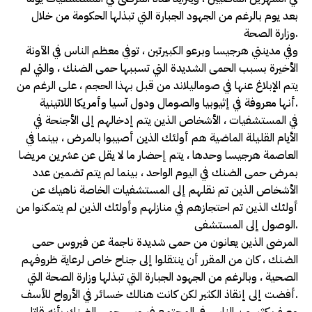
بعد يوم بالرغم من الجهود الجبارة التي تبذلها الحكومة من خلال
وزارة الصحة.
وفي مدينتي هرجيسا وبرعو الكبيرتين ، توفي معظم الناس في الآونة
الأخيرة بسبب الحمى الشديدة التي تسببها حمى الضنك ، والتي لم
يتم الإبلاغ عنها في صوماليلاند من قبل بهذا الحجم ، على الرغم من
أنها معروفة في إثيوبيا والصومال ودول آسيا وأمريكا اللاتينية.
في المستشفيات ، الأشخاص الذين يتم إدخالهم إلى الأجنحة في
الأيام القليلة الماضية هم أولئك الذين أصيبوا بالمرض ، بينما في
العاصمة هرجيسا وحدها ، يتم إحضار ما لا يقل عن عشرين مريضا
بمرض حمى الضنك في اليوم الواحد ، بينما لم يتم تضمين عدد
الأشخاص الذين تم نقلهم إلى المستشفيات الخاصة ناهيك عن
أولئك الذين تم احتجازهم في منازلهم وأولئك الذين لم يتمكنوا من
الوصول إلى المستشفى.
المرضى الذين يعانون من حمى شديدة ناجمة عن فيروس حمى
الضنك ، كان من المقرر أن ينتقلوا إلى جناح خاص لرعاية ظروفهم
الصحية ، وبالرغم من الجهود الجبارة التي تبذلها وزارة الصحة التي
أفضت إلى إنقاذ الكثير لكن كانت هنالك خسائر في الأرواح للأسف.
وصف كثير من الناس في المجتمع فيروس حمى الضنك بأنه قاتل