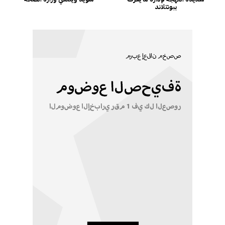
ببونتلاند