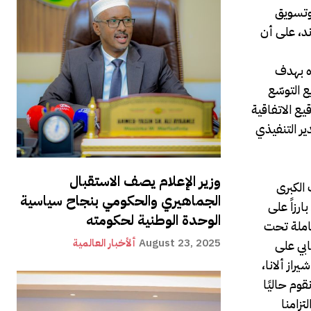
 وتسويق
ند، على أن
 في ميناء بربره بهدف
مربع مخصصة لمشاريع التوسّع
يع الاتفاقية
ير التنفيذي
وزير الإعلام يصف الاستقبال
 الكبرى
الجماهيري والحكومي بنجاح سياسية
ارزاً على
الوحدة الوطنية لحكومته
شاملة تحت
August 23, 2025
ألأخبار العالمية
ابي على
از ألانا،
وم حاليًا
تزامنا