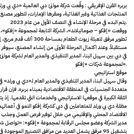
بربره القرن الإفريقي : وقّعت شركة موانئ دبي العالمية «دي بي
المنتجات الغذائية وغير الغذائية، ومقرها الإمارات، لتطوير مصنع 
يتم البدء في مرحلة الإنشاء في النصف الأول من عام 2023.
مستقبلاً. وعند اكتمال المرحلة الأولى من إنشاء المصنع، سيوفر 
في دبي بين سهيل البنا، المدير التنفيذي والمدير العام لشركة موا
لمجموعة شركات «إفكو».
موقع استراتيجي
وقال سهيل البنا، المدير التنفيذي والمدير العام لـ«دي بي ورلد»
متعددة الجنسيات في المنطقة الاقتصادية بميناء بربره. فإن قرار ال
الثقة الكبيرة في موقعها الاستراتيجي والخدمات التي تقدمها. إذ 
مظلة دي بي ورلد للمتعاملين في دبي كشركة إفكو النمو في أعمالهم 
الاقتصاد المحلي والإقليمي من خلال توفير فرص العمل وجذب المز
مدير الشركة وعضو مجلس الرقابة لمجموعة «إفكو»: «تواصل شركة 
بتشغيل 95 مرفق يشمل العديد من مرافق التصنيع الموجودة