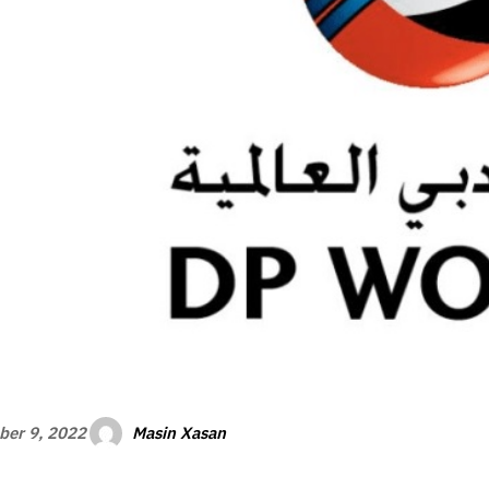
Masin Xasan
er 9, 2022