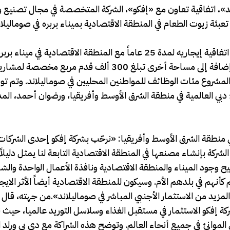
 ورلد»، اتفاقية تعاون مع «إفكو»، الشركة المتخصصة في مجال تصنيع
تعبئة زيوت الطعام في المنطقة الاقتصادية بميناء بربره في صوماليلا
ووقعت «إفكو – صوماليلاند»، الشركة التابعة لمجموعة «إفكو»، اتفاقية إيجاريه لمدة 25 عاماً مع المنطقة الاقتصادية
تطوير مرفق لتعبئة زيوت الطعام بمساحة 300 ألف قدم مربع، إضافة إلى مساحة أخرى تبلغ 300 ألف قدم 
المشروع مئات الوظائف للمواطنين المحليين في صوماليلاند. وتم توق
نئ دبي العالمية في منطقة الشرق الأوسط وأفريقيا، ورضوان أحمد، المد
 في منطقة الشرق الأوسط وأفريقيا: «نرحّب بشركة إفكو إحدى الشركات
شركة بإنشاء مصنعها في المنطقة الاقتصادية التابعة لنا يمثل دليلاً ب
يتيح وجود الميناء والمنطقة الاقتصادية ونافذة الأعمال الواحدة وال
كأنهم في بلدهم الأم. وسيكون للمنطقة الاقتصادية أيضاً الأثر الايج
يد من الاستثمار الأجنبي المباشر في صوماليلاند».من جهته، قال شير
إفكو الاستثمار في مستقبل الغذاء وسلاسل التوريد عالميا، حيث نق
 في الموانئ في جميع أنحاء العالم. وتوضح هذه الشراكة مع دي بي ورلد ال