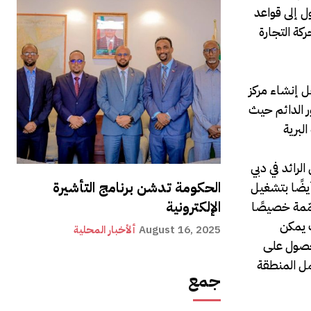
ل إلى قواعد
كة التجارة
ل إنشاء مركز
ر الدائم حيث
 البرية
لرائد في دبي
الحكومة تدشن برنامج التأشيرة
يضًا بتشغيل
الإلكترونية
ّمة خصيصًا
 يمكن
August 16, 2025
ألأخبار المحلية
لحصول على
مل المنطقة
جمع