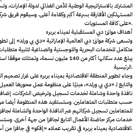
المشترك بالاستراتيجية الوطنية للأمن الغذائي لدولة الإمارات، وت
المستهلكين الأفارقة بسرعة أكبر وكفاءة أعلى. وسيقوم فريق شرك
على كافة المستويات».
أهداف موانئ دبي المستقبلية لميناء بربره
وتسعى شركة موانئ دبي العالمية الإماراتية «دي بي ورلد» إلى تطو
متكامل للخدمات البحرية واللوجستية والصناعية لتلبية متطلبات ا
يبلغ عدد سكانها أكثر من 140 مليون نسمة، 
الرئيسية.
وجاء تطوير المنطقة الاقتصادية بميناء بربره على غرار تصميم الم
والتابع لـ «دي بي ورلد»، مبنيًا على منظومة عمل محورها العم
نافذة واحدة وشاملة لخدمات تسجيل وترخيص الشركات، إضافة 
حسب متطلبات المتعاملين. وستستفيد هذه المنظومة أيضا من ال
للمتعاملين تسجيل شركاتهم عبر النافذة الواحدة والشاملة لجاف
خدمات مركز حاضنة الأعمال التابع لجافزا من جهة أخرى. وستس
الاقتصادية بميناء بربره في تقريب عملاء «إفكو» في جافزا من أسواقهم الرئيسية.