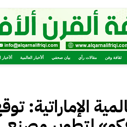
ثقافة وفن
مقالات رأي
بيان صحفي
ألأخبار العالمية
ألأخبار 
صحيفة
لمية الإماراتية: توق
القرن
فكو» لتطوير مصنع