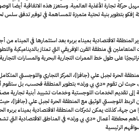
سهيل حركة تجارة الأغذية العالمية. وستعزز هذه الاتفاقية أيضا الوصو
ة إفكو بتطوير بنية تحتية متميزة للمساهمة في توفير تدفق سلس لحر
ير المنطقة الاقتصادية بميناء بربره بعد استثمارها في الميناء من أج
لمتعاملين في منطقة القرن الإفريقي التي تمتاز بالديناميكية والتطو
وتمتلك موقعًا استراتيجيًا على طول خط الممرات التجارية البحرية والمسارات التجارية
نطقة الحرة لجبل علي (جافزا)، المركز التجاري واللوجستي المتكامل ا
يل، حيث لن تقوم «دي بي ورلد» بتطوير المنطقة فحسب، بل ستقوم أ
إلى تقديم الخدمات اللوجستية وخدمات تشييد أبنية تجارية مصم
ربط اللوجستي الوثيق مع المنطقة الحرة لجبل علي (جافزا)، حيث
زا من جهة، كذلك يمكن لشركات المنطقة الاقتصادية بميناء بربره ا
اهم محفظة أعمال «دي بي ورلد» في المناطق الاقتصادية التي تش