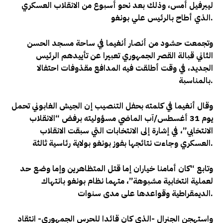
ليبرفيل أمس، وذلك بعد نحو أسبوع من الانقلاب العسكري
.
الذي أطاح بالرئيس علي بونغو
وتجمعت حشود من أنصار أنغيما في ساحة مسجد الحسن
الثاني قبالة القصر الجمهوري تعبيرا عن تأييدهم الرئيس
الجديد، في وقت أطلقت فيه المدافع مقذوفات احتفالا
بالمناسبة.
وقال أنغيما في كلمته بحفل التنصيب إن الجيش الغابوني تحمل
يوم 31 أغسطس/آب الماضي مسؤوليته برفض “الانقلاب
الانتخابي”، في إشارة إلى الانتخابات التي سبقت الانقلاب
.
العسكري وجاءت نتائجها بفوز بونغو بولاية رئاسية ثالثة
وتابع “كان أمامنا خياران إما قتل المتظاهرين وإما وضع حد
لعملية انتخابية مشبوهة”، متهما نظام بونغو بانتهاك
.
الديمقراطية وقواعدها على مدى سنوات
واستهجن الجنرال -الذي كان قائدا للحرس الجمهوري- انتقاد