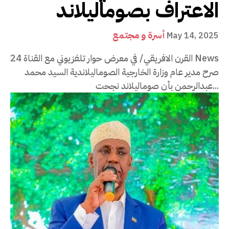
الاعتراف بصوماليلاند
أسرة و مجتمع
May 14, 2025
القرن الافريقي/ في معرض حوار تلفزيوني مع القناة 24 News
صرح مدير عام وزارة الخارجية الصوماليلاندية السيد محمد
عبدالرحمن بأن صوماليلاند نجحت...